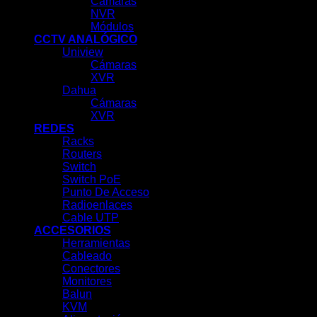
Cámaras
NVR
Módulos
CCTV ANALÓGICO
Uniview
Cámaras
XVR
Dahua
Cámaras
XVR
REDES
Racks
Routers
Switch
Switch PoE
Punto De Acceso
Radioenlaces
Cable UTP
ACCESORIOS
Herramientas
Cableado
Conectores
Monitores
Balun
KVM