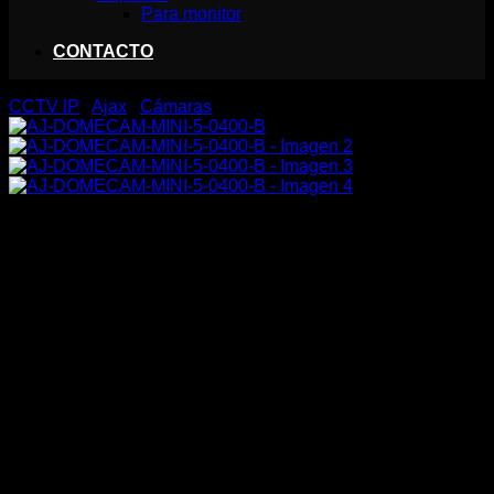
Para monitor
CONTACTO
CCTV IP
/
Ajax
/
Cámaras
AJ-DOMECAM-MINI-5-0400-
B
184,99
€
Cámara IP 5 Megapixel Ajax
Progressive Scan CMOS
Lente 4 mm, Ranura MicroSD hasta 256GB