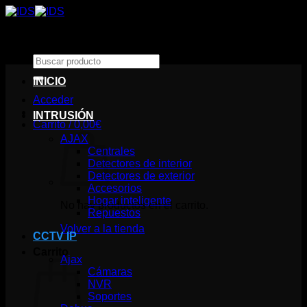
Saltar
al
contenido
Buscar
por:
INICIO
Acceder
INTRUSIÓN
Carrito /
0,00
€
AJAX
Centrales
Detectores de interior
Detectores de exterior
Accesorios
Hogar inteligente
No hay productos en el carrito.
Repuestos
Volver a la tienda
CCTV IP
Carrito
Ajax
Cámaras
NVR
Soportes