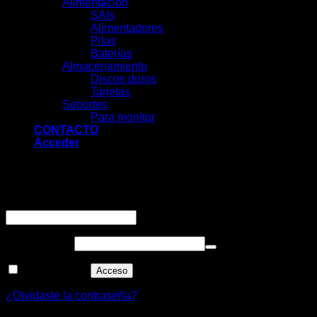
Alimentación
SAIs
Alimentadores
Pilas
Baterías
Almacenamiento
Discos duros
Tarjetas
Soportes
Para monitor
CONTACTO
Acceder
Acceder
Obligatorio
Nombre de usuario o correo electrónico
*
Obligatorio
Contraseña
*
Recuérdame
Acceso
¿Olvidaste la contraseña?