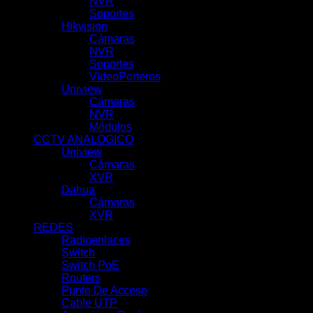
NVR
(29)
Soportes
(7)
Hikvision
(51)
Cámaras
(10)
NVR
(39)
Soportes
(1)
VideoPorteros
(1)
Uniview
(100)
Cámaras
(62)
NVR
(31)
Módulos
(5)
CCTV ANALÓGICO
(42)
Uniview
(21)
Cámaras
(11)
XVR
(10)
Dahua
(21)
Cámaras
(0)
XVR
(21)
REDES
(69)
Radioenlaces
(10)
Switch
(7)
Switch PoE
(18)
Routers
(9)
Punto De Acceso
(9)
Cable UTP
(3)