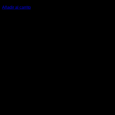
425,20
€
Añadir al carrito
V
P