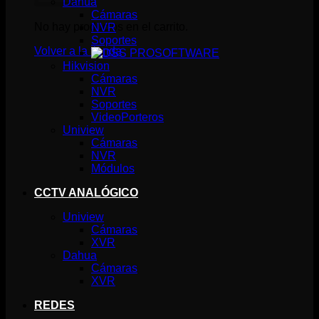
Dahua
Cámaras
No hay productos en el carrito.
NVR
Soportes
Volver a la tienda
SOFTWARE
Hikvision
Cámaras
NVR
Soportes
VideoPorteros
Uniview
Cámaras
NVR
Módulos
CCTV ANALÓGICO
Uniview
Cámaras
XVR
Dahua
Cámaras
XVR
REDES