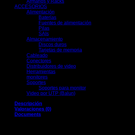
Armarios y Racks
(13)
ACCESORIOS
(66)
Alimentación
(19)
Baterías
(9)
Fuentes de alimentación
(3)
Pilas
(1)
SAIs
(6)
Almacenamiento
(7)
Discos duros
(7)
Tarjetas de memoria
(0)
Cableado
(0)
Conectores
(13)
Distribuidores de video
(2)
Herramientas
(11)
monitores
(7)
Soportes
(0)
Soportes para monitor
(0)
Video por UTP (Balun)
(2)
Descripción
Valoraciones (0)
Documents
La cámara Ajax
AJ-DOMECAM-MINI-5-0400-B
es una pieza
de ingeniería avanzada que incorpora una variedad de