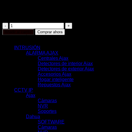
IR LEDs Alcance 15m, PoE 802.3at
Con Inteligencia Artificial
Color Negro
AJ-
DOMECAM-
Añadir al carrito
Comprar ahora
MINI-
CATEGORÍAS
5-
0400-
INTRUSIÓN
(117)
B
ALARMA AJAX
(116)
cantidad
Centrales Ajax
(11)
Detectores de interior Ajax
(31)
Detectores de exterior Ajax
(6)
Accesorios Ajax
(33)
Hogar inteligente
(17)
Repuestos Ajax
(18)
CCTV IP
(351)
Ajax
(78)
Cámaras
(44)
NVR
(22)
Soportes
(12)
Dahua
(121)
SOFTWARE
(2)
Cámaras
(83)