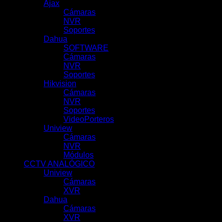
Ajax
(78)
Cámaras
(44)
NVR
(22)
Soportes
(12)
Dahua
(121)
SOFTWARE
(2)
Cámaras
(83)
NVR
(29)
Soportes
(7)
Hikvision
(51)
Cámaras
(10)
NVR
(39)
Soportes
(1)
VideoPorteros
(1)
Uniview
(100)
Cámaras
(62)
NVR
(31)
Módulos
(5)
CCTV ANALÓGICO
(78)
Uniview
(21)
Cámaras
(11)
XVR
(10)
Dahua
(57)
Cámaras
(29)
XVR
(28)