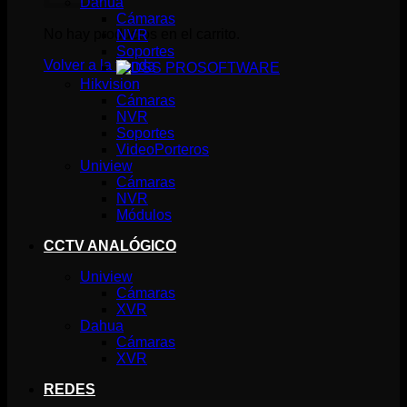
Dahua
Cámaras
No hay productos en el carrito.
NVR
Soportes
Volver a la tienda
SOFTWARE
Hikvision
Cámaras
NVR
Soportes
VideoPorteros
Uniview
Cámaras
NVR
Módulos
CCTV ANALÓGICO
Uniview
Cámaras
XVR
Dahua
Cámaras
XVR
REDES