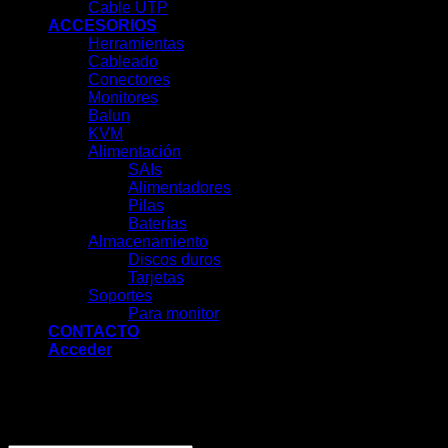
Cable UTP
ACCESORIOS
Herramientas
Cableado
Conectores
Monitores
Balun
KVM
Alimentación
SAIs
Alimentadores
Pilas
Baterías
Almacenamiento
Discos duros
Tarjetas
Soportes
Para monitor
CONTACTO
Acceder
Acceder
Obligatorio
Nombre de usuario o correo electrónico
*