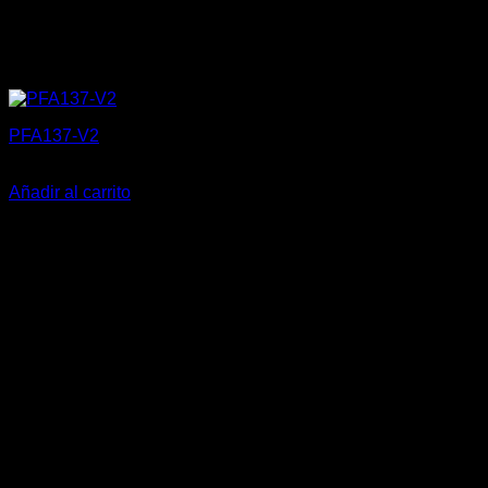
PFA137-V2
15,00
€
Añadir al carrito
V
P