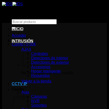
Saltar
al
contenido
Buscar
por:
INICIO
Acceder
INTRUSIÓN
Carrito /
0,00
€
AJAX
Centrales
Detectores de interior
Detectores de exterior
Accesorios
Hogar inteligente
No hay productos en el carrito.
Repuestos
Volver a la tienda
CCTV IP
Carrito
Ajax
Cámaras
NVR
Soportes