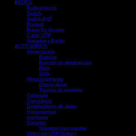
REDES
(69)
Radioenlaces
(10)
Switch
(7)
Switch PoE
(18)
Routers
(9)
Punto De Acceso
(9)
Cable UTP
(3)
Armarios y Racks
(13)
ACCESORIOS
(66)
Alimentación
(19)
Baterías
(9)
Fuentes de alimentación
(3)
Pilas
(1)
SAIs
(6)
Almacenamiento
(7)
Discos duros
(7)
Tarjetas de memoria
(0)
Cableado
(0)
Conectores
(13)
Distribuidores de video
(2)
Herramientas
(11)
monitores
(7)
Soportes
(0)
Soportes para monitor
(0)
Video por UTP (Balun)
(2)