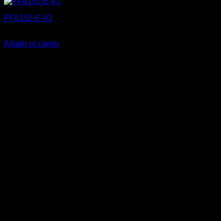
PFA152-E-V2
15,50
€
Añadir al carrito