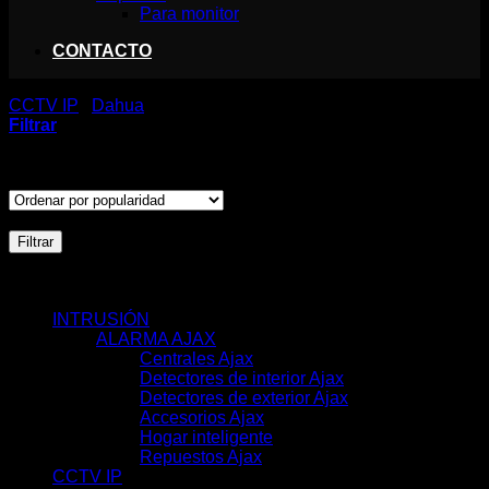
Para monitor
CONTACTO
CCTV IP
/
Dahua
/
Soportes
Filtrar
Ordenado
Mostrando los 7 resultados
por
popularidad
Filtrar por precio :
Precio
Precio
Filtrar
mínimo
máximo
Precio:
10€
—
50€
CATEGORÍAS
INTRUSIÓN
(117)
ALARMA AJAX
(116)
Centrales Ajax
(11)
Detectores de interior Ajax
(31)
Detectores de exterior Ajax
(6)
Accesorios Ajax
(33)
Hogar inteligente
(17)
Repuestos Ajax
(18)
CCTV IP
(351)