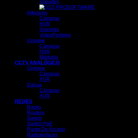
Soportes
SOFTWARE
Hikvision
Cámaras
NVR
Soportes
VideoPorteros
Uniview
Cámaras
NVR
Módulos
CCTV ANALÓGICO
Uniview
Cámaras
XVR
Dahua
Cámaras
XVR
REDES
Racks
Routers
Switch
Switch PoE
Punto De Acceso
Radioenlaces