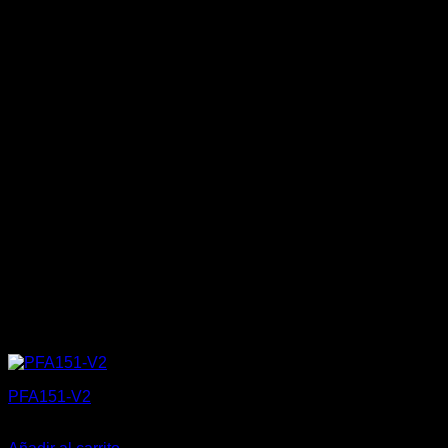
PFA151-V2
20,00
€