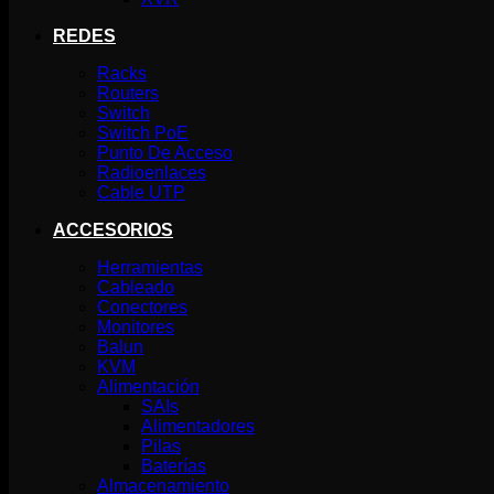
REDES
Racks
Routers
Switch
Switch PoE
Punto De Acceso
Radioenlaces
Cable UTP
ACCESORIOS
Herramientas
Cableado
Conectores
Monitores
Balun
KVM
Alimentación
SAIs
Alimentadores
Pilas
Baterías
Almacenamiento