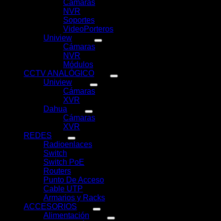
Cámaras
(10)
NVR
(39)
Soportes
(1)
VideoPorteros
(1)
Uniview
(100)
Cámaras
(62)
NVR
(31)
Módulos
(5)
CCTV ANALÓGICO
(42)
Uniview
(21)
Cámaras
(11)
XVR
(10)
Dahua
(21)
Cámaras
(0)
XVR
(21)
REDES
(69)
Radioenlaces
(10)
Switch
(7)
Switch PoE
(18)
Routers
(9)
Punto De Acceso
(9)
Cable UTP
(3)
Armarios y Racks
(13)
ACCESORIOS
(66)
Alimentación
(19)