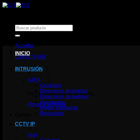
Saltar
al
contenido
Buscar
por:
Acceder
INICIO
Carrito /
0,00
€
INTRUSIÓN
AJAX
Centrales
Detectores de interior
No hay productos en el carrito.
Detectores de exterior
Accesorios
Volver a la tienda
Hogar inteligente
Repuestos
Carrito
CCTV IP
Ajax