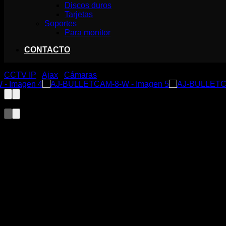
Discos duros
Tarjetas
Soportes
Para monitor
CONTACTO
CCTV IP
/
Ajax
/
Cámaras
AJ-BULLETCAM-8-W
278,60
€
Cámara IP Bullet 8 Megapixel Ajax
Progressive Scan CMOS
Lente 2.8 mm, Ranura MicroSD hasta 256GB
IR LEDs Alcance 50m, PoE 802.3at
Con Inteligencia Artificial