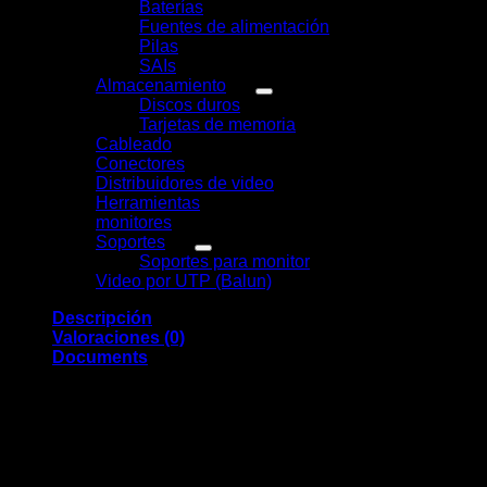
Baterías
(9)
Fuentes de alimentación
(3)
Pilas
(1)
SAIs
(6)
Almacenamiento
(7)
Discos duros
(7)
Tarjetas de memoria
(0)
Cableado
(0)
Conectores
(13)
Distribuidores de video
(2)
Herramientas
(11)
monitores
(7)
Soportes
(0)
Soportes para monitor
(0)
Video por UTP (Balun)
(2)
Descripción
Valoraciones (0)
Documents
AJAX
Cámara Bullet IP
1/3″ Progressive Scan CMOS
8 Megapixel (2880×1620)
Lente 2.8 mm