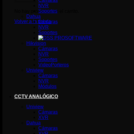
Cámaras
NVR
Soportes
No hay productos en el carrito.
Dahua
Volver a la tienda
Cámaras
NVR
Soportes
SOFTWARE
Hikvision
Cámaras
NVR
Soportes
VideoPorteros
Uniview
Cámaras
NVR
Módulos
CCTV ANALÓGICO
Uniview
Cámaras
XVR
Dahua
Cámaras
XVR