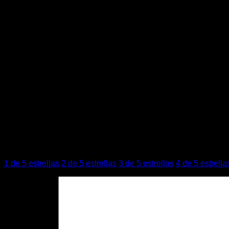
IR 50 m
Compresión H.265+ / H.264+
WDR
Micrófono integrado Códec G722
PoE (IEEE802.3at)
IA
IP65
Color blanco
Valoraciones
No hay valoraciones aún.
Sé el primero en valorar “AJ-BULLETCAM-8-W”
Tu puntuación
*
1 de 5 estrellas
2 de 5 estrellas
3 de 5 estrellas
4 de 5 estrella