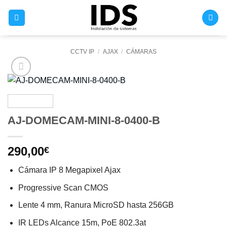
Saltar
al
contenido
CCTV IP
/
AJAX
/
CÁMARAS
AJ-DOMECAM-MINI-8-0400-B
290,00
€
Cámara IP 8 Megapixel Ajax
Progressive Scan CMOS
Lente 4 mm, Ranura MicroSD hasta 256GB
IR LEDs Alcance 15m, PoE 802.3at