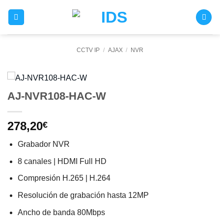
Saltar
al
contenido
CCTV IP
/
AJAX
/
NVR
AJ-NVR108-HAC-W
278,20
€
Grabador NVR
8 canales | HDMI Full HD
Compresión H.265 | H.264
Resolución de grabación hasta 12MP
Ancho de banda 80Mbps