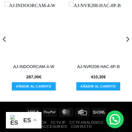
AJ-INDOORCAM-4-W
AJ-NVR208-HAC-8P-B
287,00
€
410,30
€
AÑADIR AL CARRITO
AÑADIR AL CARRITO
Visa
PayPal
MasterCard
Credit
Sepa
Card
ES
INICIO
INTRUSIÓN
CCTV IP
CCTV ANALÓGICO
REDES
ACCESORIOS
CONTACTO