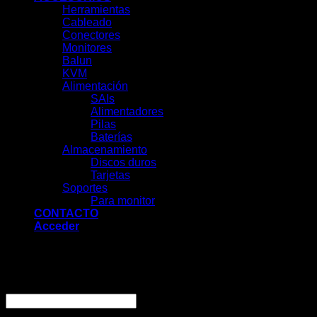
Herramientas
Cableado
Conectores
Monitores
Balun
KVM
Alimentación
SAIs
Alimentadores
Pilas
Baterías
Almacenamiento
Discos duros
Tarjetas
Soportes
Para monitor
CONTACTO
Acceder
Acceder
Obligatorio
Nombre de usuario o correo electrónico
*