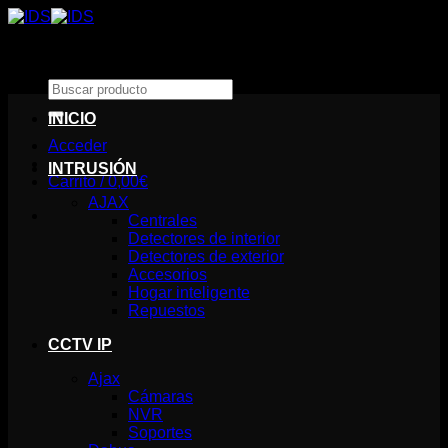
Saltar
al
contenido
Buscar
por:
INICIO
Acceder
INTRUSIÓN
Carrito /
0,00
€
AJAX
Centrales
Detectores de interior
Detectores de exterior
Accesorios
Hogar inteligente
Repuestos
CCTV IP
Ajax
Cámaras
NVR
Soportes