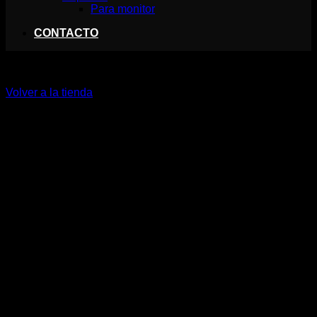
Para monitor
CONTACTO
Tu carrito está vacío.
Volver a la tienda
V
P