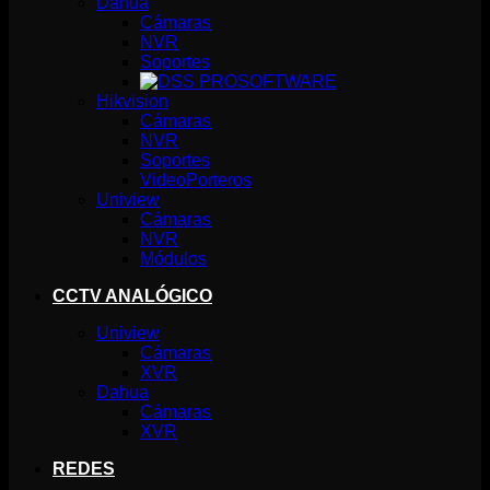
Dahua
Cámaras
NVR
Soportes
SOFTWARE
Hikvision
Cámaras
NVR
Soportes
VideoPorteros
Uniview
Cámaras
NVR
Módulos
CCTV ANALÓGICO
Uniview
Cámaras
XVR
Dahua
Cámaras
XVR
REDES