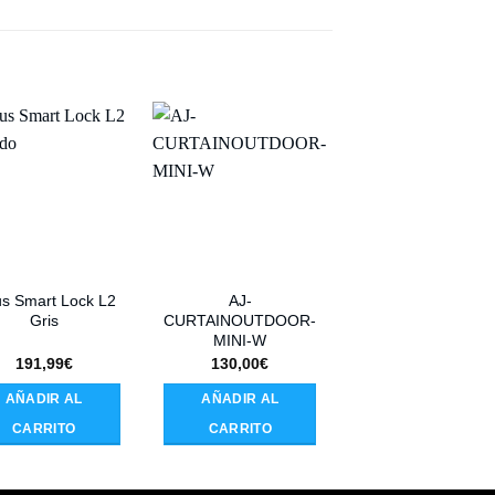
us Smart Lock L2
AJ-
AJ-HUBBP-B
Gris
CURTAINOUTDOOR-
MINI-W
191,99
€
130,00
€
332,12
€
AÑADIR AL
AÑADIR AL
AÑADIR AL
CARRITO
CARRITO
CARRITO