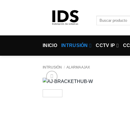
Saltar
al
contenido
Buscar
por:
INICIO
INTRUSIÓN
CCTV IP
CC
INTRUSIÓN
/
ALARMA AJAX