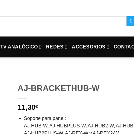
TV ANALÓGICO
REDES
ACCESORIOS
CONTA
AJ-BRACKETHUB-W
11,30
€
Soporte para panel:
AJ-HUB-W, AJ-HUBPLUS-W, AJ-HUB2-W, AJ-HUB
AJ-HUB2PLUS-W, AJ-REX-W y AJ-REX2-W