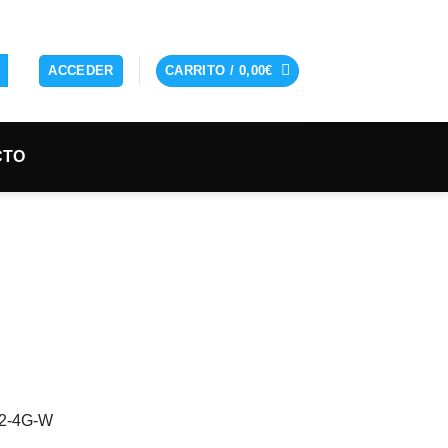
ACCEDER
CARRITO /
0,00
€
CTO
2-4G-W