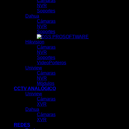
Cámaras
NVR
Soportes
Dahua
Cámaras
NVR
Soportes
SOFTWARE
Hikvision
Cámaras
NVR
Soportes
VideoPorteros
Uniview
Cámaras
NVR
Módulos
CCTV ANALÓGICO
Uniview
Cámaras
XVR
Dahua
Cámaras
XVR
REDES