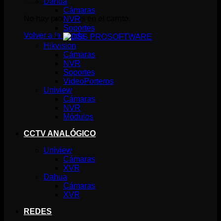
Dahua
Cámaras
No hay productos en el carrito.
NVR
Soportes
Volver a la tienda
SOFTWARE
Hikvision
Cámaras
NVR
Soportes
VideoPorteros
Uniview
Cámaras
NVR
Módulos
CCTV ANALÓGICO
Uniview
Cámaras
XVR
Dahua
Cámaras
XVR
REDES