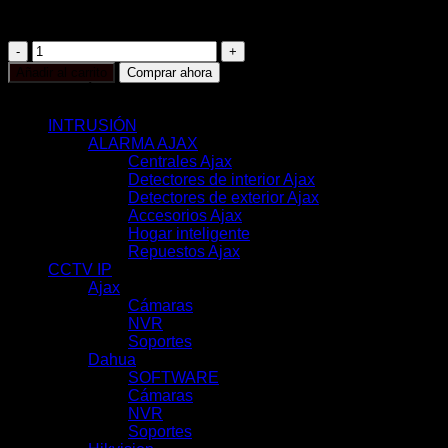
Color blanco
AJ-
OUTDOORPROTECT-
Añadir al carrito
Comprar ahora
W-
CATEGORÍAS
DUMMY
cantidad
INTRUSIÓN
(117)
ALARMA AJAX
(116)
Centrales Ajax
(11)
Detectores de interior Ajax
(31)
Detectores de exterior Ajax
(6)
Accesorios Ajax
(33)
Hogar inteligente
(17)
Repuestos Ajax
(18)
CCTV IP
(351)
Ajax
(78)
Cámaras
(44)
NVR
(22)
Soportes
(12)
Dahua
(121)
SOFTWARE
(2)
Cámaras
(83)
NVR
(29)
Soportes
(7)