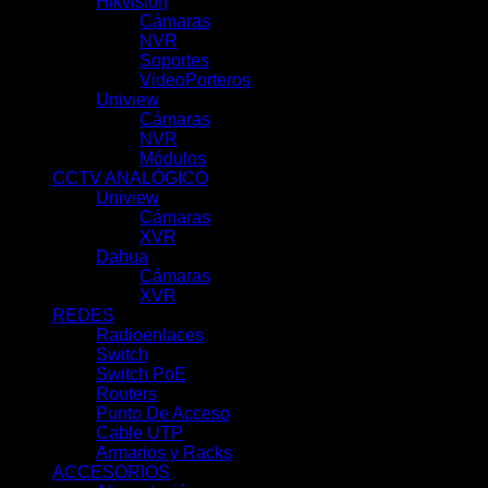
Hikvision
(51)
Cámaras
(10)
NVR
(39)
Soportes
(1)
VideoPorteros
(1)
Uniview
(100)
Cámaras
(62)
NVR
(31)
Módulos
(5)
CCTV ANALÓGICO
(78)
Uniview
(21)
Cámaras
(11)
XVR
(10)
Dahua
(57)
Cámaras
(29)
XVR
(28)
REDES
(69)
Radioenlaces
(10)
Switch
(7)
Switch PoE
(18)
Routers
(9)
Punto De Acceso
(9)
Cable UTP
(3)
Armarios y Racks
(13)
ACCESORIOS
(66)