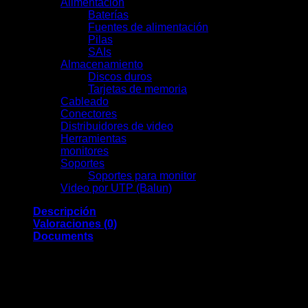
Alimentación
(19)
Baterías
(9)
Fuentes de alimentación
(3)
Pilas
(1)
SAIs
(6)
Almacenamiento
(7)
Discos duros
(7)
Tarjetas de memoria
(0)
Cableado
(0)
Conectores
(13)
Distribuidores de video
(2)
Herramientas
(11)
monitores
(7)
Soportes
(0)
Soportes para monitor
(0)
Video por UTP (Balun)
(2)
Descripción
Valoraciones (0)
Documents
Ajax
Carcasa de repuesto para AJ-OUTDOORPROTETC-W
Color blanco