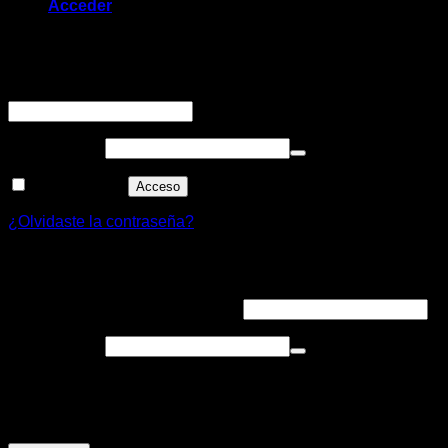
Acceder
Acceder
Obligatorio
Nombre de usuario o correo electrónico
*
Obligatorio
Contraseña
*
Recuérdame
Acceso
¿Olvidaste la contraseña?
Registrarse
Obligatorio
Dirección de correo electrónico
*
Obligatorio
Contraseña
*
Tus datos personales se utilizarán para procesar tu pedido,
mejorar tu experiencia en esta web, gestionar el acceso a tu
cuenta y otros propósitos.