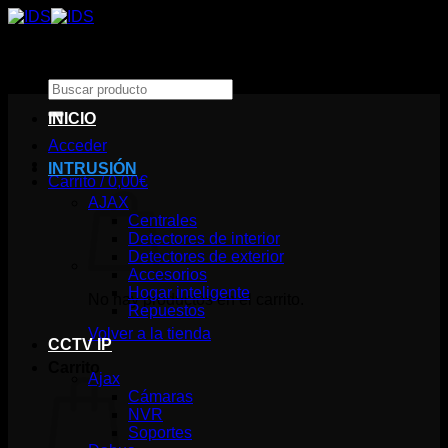
Saltar
al
contenido
Buscar
por:
INICIO
Acceder
INTRUSIÓN
Carrito /
0,00
€
AJAX
Centrales
Detectores de interior
Detectores de exterior
Accesorios
Hogar inteligente
No hay productos en el carrito.
Repuestos
Volver a la tienda
CCTV IP
Carrito
Ajax
Cámaras
NVR
Soportes