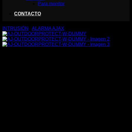
Para monitor
CONTACTO
INTRUSIÓN
/
ALARMA AJAX
AJ-OUTDOORPROTECT-W-
DUMMY
27,50
€
Carcasa para detector de movimiento exterior
AJ-OUTDOORPROTECT-W
Instalación sencilla
Incluye SmartBracket
Plástico ABS