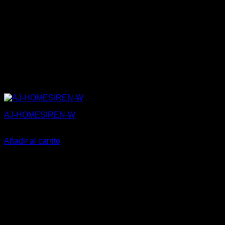
AJ-HOMESIREN-W
69,38
€
Añadir al carrito
V