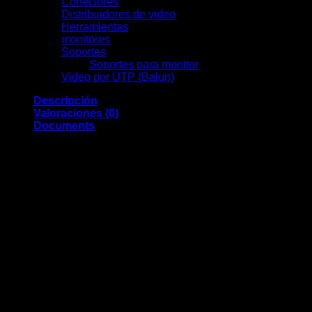
Conectores
(13)
Distribuidores de video
(2)
Herramientas
(11)
monitores
(7)
Soportes
(0)
Soportes para monitor
(0)
Video por UTP (Balun)
(2)
Descripción
Valoraciones (0)
Documents
Ajax
Batería de respaldo para Hub, Hub Plus, Hub 2 (2G),
ReX y ReX 2
Voltaje 3.7 V
Capacidad 2000 mAh
Conector del cable de 3 pines
Fácil reemplazo
Comprobar pines de conexión en Hub: AJ-HUBBATT-
2W (2 pines) y AJ-HUBBATT-3W (3 pines)
Productos relacionados