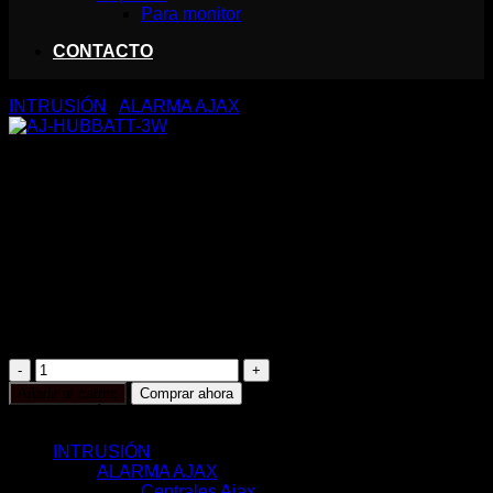
Para monitor
CONTACTO
INTRUSIÓN
/
ALARMA AJAX
AJ-HUBBATT-3W
28,31
€
Batería de respaldo
Hub, Hub Plus, Hub 2 (2G), ReX y ReX 2
Conector del cable de 3 pines
Instalación sencilla
AJ-
HUBBATT-
Añadir al carrito
Comprar ahora
3W
CATEGORÍAS
cantidad
INTRUSIÓN
(117)
ALARMA AJAX
(116)
Centrales Ajax
(11)