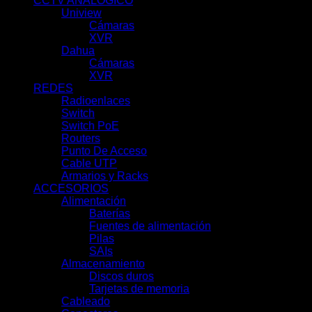
CCTV ANALÓGICO
(42)
Uniview
(21)
Cámaras
(11)
XVR
(10)
Dahua
(21)
Cámaras
(0)
XVR
(21)
REDES
(69)
Radioenlaces
(10)
Switch
(7)
Switch PoE
(18)
Routers
(9)
Punto De Acceso
(9)
Cable UTP
(3)
Armarios y Racks
(13)
ACCESORIOS
(66)
Alimentación
(19)
Baterías
(9)
Fuentes de alimentación
(3)
Pilas
(1)
SAIs
(6)
Almacenamiento
(7)
Discos duros
(7)
Tarjetas de memoria
(0)
Cableado
(0)