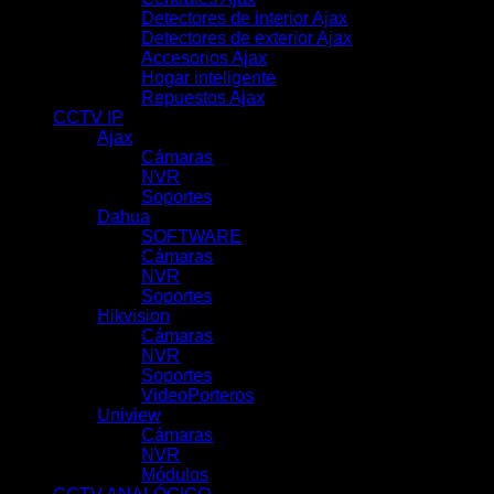
Detectores de interior Ajax
(31)
Detectores de exterior Ajax
(6)
Accesorios Ajax
(33)
Hogar inteligente
(17)
Repuestos Ajax
(18)
CCTV IP
(351)
Ajax
(78)
Cámaras
(44)
NVR
(22)
Soportes
(12)
Dahua
(121)
SOFTWARE
(2)
Cámaras
(83)
NVR
(29)
Soportes
(7)
Hikvision
(51)
Cámaras
(10)
NVR
(39)
Soportes
(1)
VideoPorteros
(1)
Uniview
(100)
Cámaras
(62)
NVR
(31)
Módulos
(5)