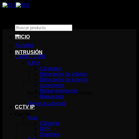
Saltar
al
contenido
Buscar
por:
INICIO
Acceder
INTRUSIÓN
Carrito /
0,00
€
AJAX
Centrales
Detectores de interior
Detectores de exterior
Accesorios
Hogar inteligente
No hay productos en el carrito.
Repuestos
Volver a la tienda
CCTV IP
Carrito
Ajax
Cámaras
NVR
Soportes