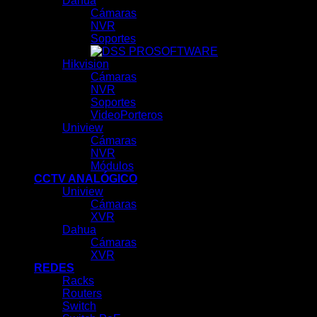
Dahua
Cámaras
NVR
Soportes
SOFTWARE
Hikvision
Cámaras
NVR
Soportes
VideoPorteros
Uniview
Cámaras
NVR
Módulos
CCTV ANALÓGICO
Uniview
Cámaras
XVR
Dahua
Cámaras
XVR
REDES
Racks
Routers
Switch