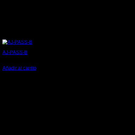
AJ-PASS-B
5,20
€
Añadir al carrito
V