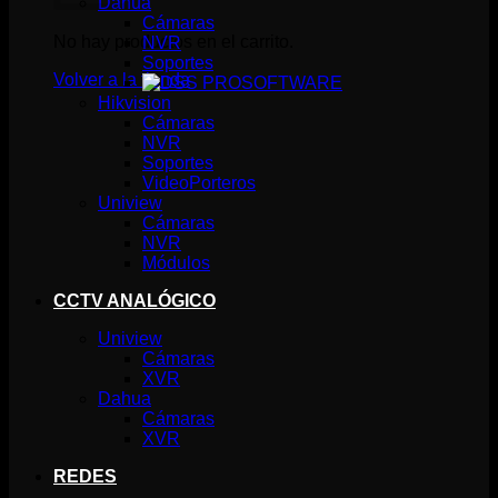
Dahua
Cámaras
No hay productos en el carrito.
NVR
Soportes
Volver a la tienda
SOFTWARE
Hikvision
Cámaras
NVR
Soportes
VideoPorteros
Uniview
Cámaras
NVR
Módulos
CCTV ANALÓGICO
Uniview
Cámaras
XVR
Dahua
Cámaras
XVR
REDES