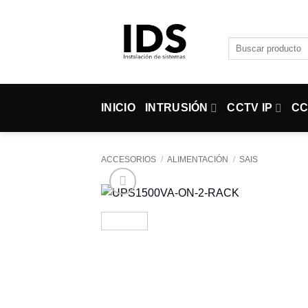
Saltar
al
contenido
Buscar
por:
INICIO
INTRUSIÓN
CCTV IP
CC
ACCESORIOS
/
ALIMENTACIÓN
/
SAIS