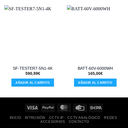
SF-TESTER7-5N1-4K
BATT-60V-6000WH
590,99
€
165,00
€
AÑADIR AL CARRITO
AÑADIR AL CARRITO
Visa
PayPal
MasterCard
Credit
Sepa
Card
INICIO
INTRUSIÓN
CCTV IP
CCTV ANALÓGICO
REDES
ACCESORIOS
CONTACTO