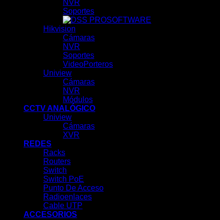
NVR
Soportes
SOFTWARE
Hikvision
Cámaras
NVR
Soportes
VideoPorteros
Uniview
Cámaras
NVR
Módulos
CCTV ANALÓGICO
Uniview
Cámaras
XVR
REDES
Racks
Routers
Switch
Switch PoE
Punto De Acceso
Radioenlaces
Cable UTP
ACCESORIOS