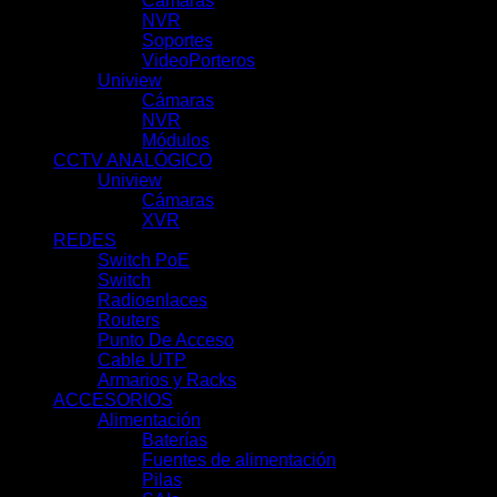
Cámaras
(10)
NVR
(39)
Soportes
(1)
VideoPorteros
(1)
Uniview
(100)
Cámaras
(62)
NVR
(31)
Módulos
(5)
CCTV ANALÓGICO
(21)
Uniview
(21)
Cámaras
(11)
XVR
(10)
REDES
(69)
Switch PoE
(18)
Switch
(7)
Radioenlaces
(10)
Routers
(9)
Punto De Acceso
(9)
Cable UTP
(3)
Armarios y Racks
(13)
ACCESORIOS
(66)
Alimentación
(19)
Baterías
(9)
Fuentes de alimentación
(3)
Pilas
(1)