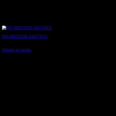
RG-NBS3200-24GT4XS
312,99
€
Añadir al carrito
V
P