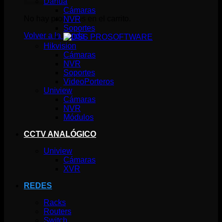
Dahua
Cámaras
No hay productos en el carrito.
NVR
Soportes
Volver a la tienda
SOFTWARE
Hikvision
Cámaras
NVR
Soportes
VideoPorteros
Uniview
Cámaras
NVR
Módulos
CCTV ANALÓGICO
Uniview
Cámaras
XVR
REDES
Racks
Routers
Switch