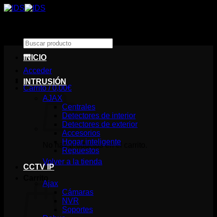
Saltar
al
contenido
Buscar
por:
INICIO
Acceder
INTRUSIÓN
Carrito /
0,00
€
AJAX
Centrales
Detectores de interior
Detectores de exterior
Accesorios
Hogar inteligente
No hay productos en el carrito.
Repuestos
Volver a la tienda
CCTV IP
Carrito
Ajax
Cámaras
NVR
Soportes