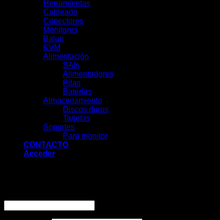
Herramientas
Cableado
Conectores
Monitores
Balun
KVM
Alimentación
SAIs
Alimentadores
Pilas
Baterías
Almacenamiento
Discos duros
Tarjetas
Soportes
Para monitor
CONTACTO
Acceder
Acceder
Obligatorio
Nombre de usuario o correo electrónico
*