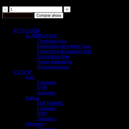
RG-
EW3000GX
Añadir al carrito
Comprar ahora
cantidad
CATEGORÍAS
INTRUSIÓN
(117)
ALARMA AJAX
(116)
Centrales Ajax
(11)
Detectores de interior Ajax
(31)
Detectores de exterior Ajax
(6)
Accesorios Ajax
(33)
Hogar inteligente
(17)
Repuestos Ajax
(18)
CCTV IP
(342)
Ajax
(78)
Cámaras
(44)
NVR
(22)
Soportes
(12)
Dahua
(112)
SOFTWARE
(2)
Cámaras
(74)
NVR
(29)
Soportes
(7)
Hikvision
(51)