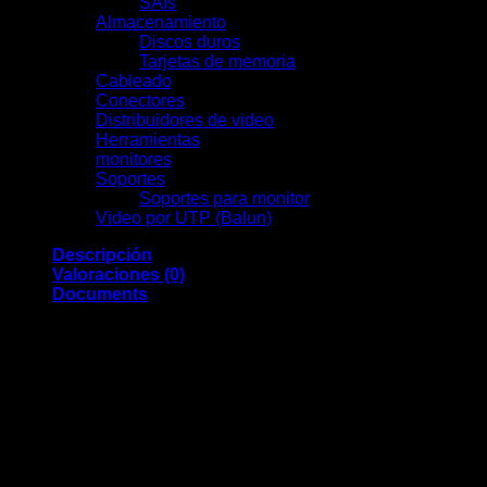
SAIs
(6)
Almacenamiento
(7)
Discos duros
(7)
Tarjetas de memoria
(0)
Cableado
(0)
Conectores
(13)
Distribuidores de video
(2)
Herramientas
(11)
monitores
(7)
Soportes
(0)
Soportes para monitor
(0)
Video por UTP (Balun)
(2)
Descripción
Valoraciones (0)
Documents
Si buscas una
conexión WiFi estable, rápida y sin
complicaciones
, el router Mesh Reyee RG-EW3000GX
PRO es lo que necesitas.
Este router combina lo mejor del WiFi 6 con una
red Mesh
potente
, ideal para casas grandes, oficinas pequeñas o
familias que usan muchos dispositivos a la vez.
Con velocidades de hasta 3000 Mbps y
doble banda (2.4