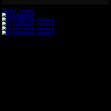
REDES
/
Routers
RG-EW3000GX
72,80
€
Reyee Router Gigabit Mesh Wi-Fi 6 AX3000
5 Puertos RJ45 10/100/1000 Mbps
802.11ax 2×2 y doble banda 2.4 y 5 GHz
Gestión Remota a través de Cloud
Control Parental , Red de Invitados, Roaming
Pequeña oficina / Oficina en casa