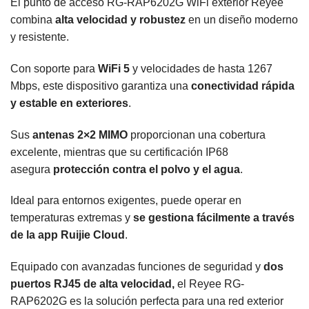
El punto de acceso RG-RAP6202G WiFi exterior Reyee
combina
alta velocidad y robustez
en un diseño moderno
y resistente.
Con soporte para
WiFi 5
y velocidades de hasta 1267
Mbps, este dispositivo garantiza una
conectividad rápida
y estable en exteriores
.
Sus
antenas 2×2 MIMO
proporcionan una cobertura
excelente, mientras que su certificación IP68
asegura
protección contra el polvo y el agua
.
Ideal para entornos exigentes, puede operar en
temperaturas extremas y
se gestiona fácilmente a través
de la app Ruijie Cloud
.
Equipado con avanzadas funciones de seguridad y
dos
puertos RJ45 de alta velocidad,
el Reyee RG-
RAP6202G es la solución perfecta para una red exterior