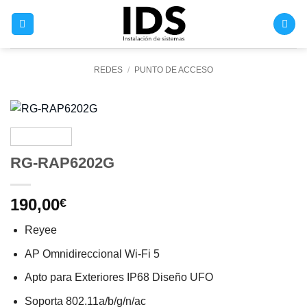
Saltar
al
contenido
REDES
/
PUNTO DE ACCESO
RG-RAP6202G
190,00
€
Reyee
AP Omnidireccional Wi-Fi 5
Apto para Exteriores IP68 Diseño UFO
Soporta 802.11a/b/g/n/ac