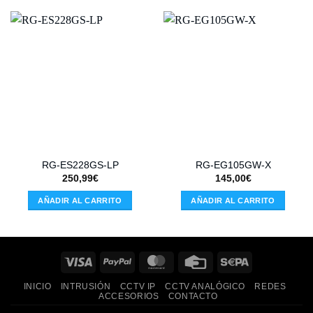
RG-ES228GS-LP
RG-EG105GW-X
250,99
€
145,00
€
AÑADIR AL CARRITO
AÑADIR AL CARRITO
Visa
PayPal
MasterCard
Credit
Sepa
Card
INICIO
INTRUSIÓN
CCTV IP
CCTV ANALÓGICO
REDES
ACCESORIOS
CONTACTO