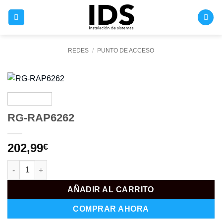
Saltar
al
contenido
REDES
/
PUNTO DE ACCESO
RG-RAP6262
202,99
€
RG-RAP6262 cantidad
AÑADIR AL CARRITO
COMPRAR AHORA