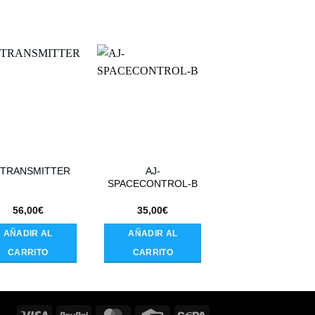
AJ-
AJ-
-TRANSMITTER
SPACECONTROL-B
DOUBLEBUTTON
56,00
€
35,00
€
35,30
€
AÑADIR AL
AÑADIR AL
AÑADIR AL
CARRITO
CARRITO
CARRITO
Visa
PayPal
MasterCard
Credit
Sepa