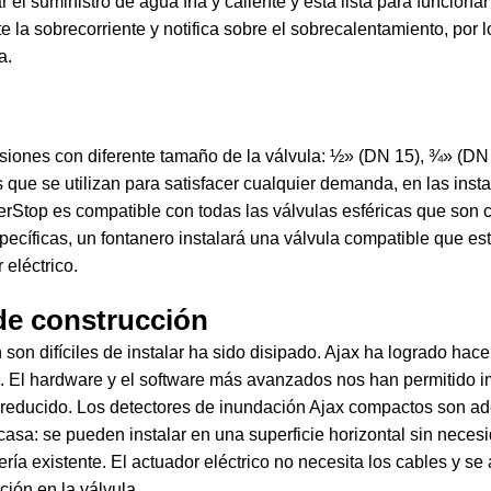
l suministro de agua fría y caliente y está lista para funcionar 
e la sobrecorriente y notifica sobre el sobrecalentamiento, por lo
a.
rsiones con diferente tamaño de la válvula: ½» (DN 15), ¾» (DN 
ue se utilizan para satisfacer cualquier demanda, en las insta
erStop es compatible con todas las válvulas esféricas que son 
specíficas, un fontanero instalará una válvula compatible que es
 eléctrico.
 de construcción
son difíciles de instalar ha sido disipado. Ajax ha logrado hace
ble. El hardware y el software más avanzados nos han permitid
educido. Los detectores de inundación Ajax compactos son adec
sa: se pueden instalar en una superficie horizontal sin necesida
ría existente. El actuador eléctrico no necesita los cables y se
ción en la válvula.