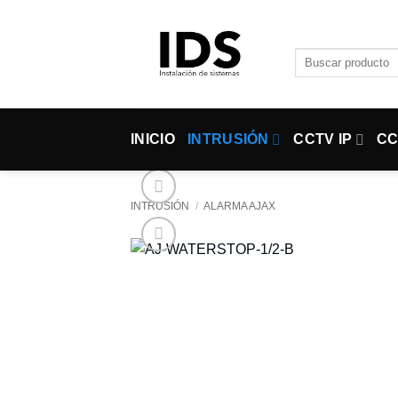
Saltar
al
contenido
Buscar
por:
INICIO
INTRUSIÓN
CCTV IP
CC
INTRUSIÓN
/
ALARMA AJAX