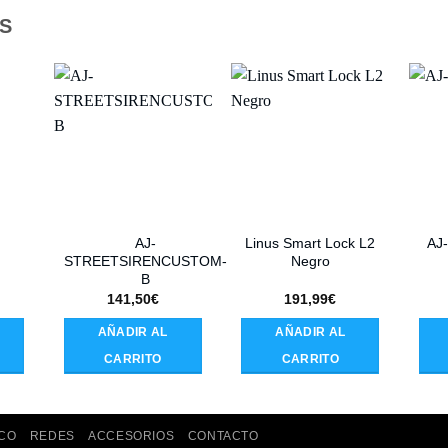
S
AJ-
Linus Smart Lock L2
AJ
STREETSIRENCUSTOM-
Negro
B
141,50
€
191,99
€
AÑADIR AL
AÑADIR AL
CARRITO
CARRITO
CO
REDES
ACCESORIOS
CONTACTO