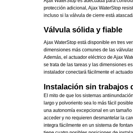
Ajax WaterStop es adecuada para controlar e
protección adicional, Ajax WaterStop resist
incluso si la válvula de cierre está atascad
Válvula sólida y fiable
Ajax WaterStop está disponible en tres ve
dimensiones más comunes de las válvulas q
Además, el actuador eléctrico de Ajax Wat
se trata de las tareas y las dimensiones e
instalador conectará fácilmente el actuador
Instalación sin trabajos
El mito de que los sistemas antiinundación 
largo y polvoriento sea lo más fácil posi
una autonomía excepcional en un tamaño r
acceder y no requieren desmantelar la carca
integra fácilmente en un sistema de fontane
tiene cuatro posibles posiciones de instala