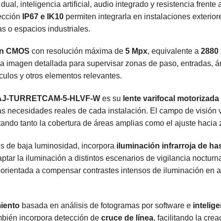
ual, inteligencia artificial, audio integrado y resistencia frent
ección
IP67 e IK10
permiten integrarla en instalaciones exterio
s o espacios industriales.
can CMOS
con resolución máxima de
5 Mpx
, equivalente a
2880 
a imagen detallada para supervisar zonas de paso, entradas, á
ículos y otros elementos relevantes.
AJ-TURRETCAM-5-HLVF-W
es su
lente varifocal motorizada
s necesidades reales de cada instalación. El campo de visión 
ilitando tanto la cobertura de áreas amplias como el ajuste haci
es de baja luminosidad, incorpora
iluminación infrarroja de ha
ptar la iluminación a distintos escenarios de vigilancia noctu
 orientada a compensar contrastes intensos de iluminación en a
iento
basada en análisis de fotogramas por software e
intelige
mbién incorpora detección de
cruce de línea
, facilitando la cre