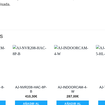
isada.
S
-8-
AJ-NVR208-HAC-8P-
AJ-INDOORCAM-4-
AJ
B
W
410,30
€
287,00
€
AÑADIR AL
AÑADIR AL