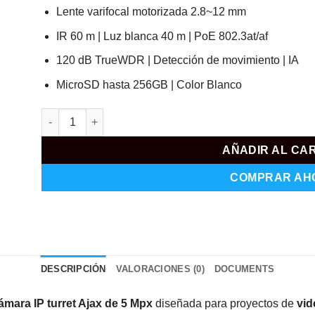
Lente varifocal motorizada 2.8~12 mm
IR 60 m | Luz blanca 40 m | PoE 802.3at/af
120 dB TrueWDR | Detección de movimiento | IA
MicroSD hasta 256GB | Color Blanco
AJ-TURRETCAM-5-HLVF-W cantidad
AÑADIR AL CA
COMPRAR AH
DESCRIPCIÓN
VALORACIONES (0)
DOCUMENTS
ámara IP turret Ajax de 5 Mpx
diseñada para proyectos de
vid