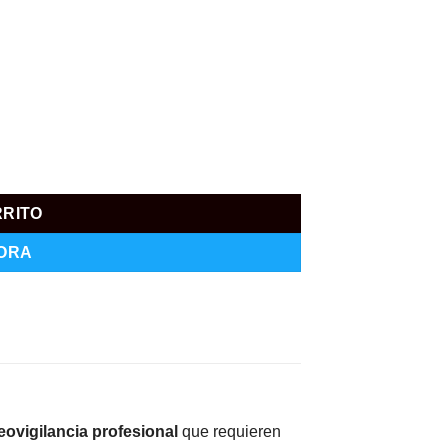
RRITO
ORA
eovigilancia profesional
que requieren