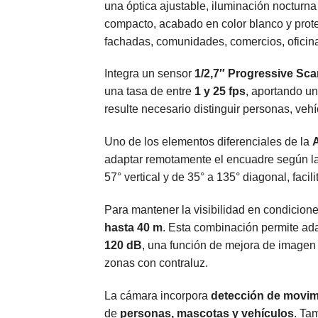
una óptica ajustable, iluminación nocturna d
compacto, acabado en color blanco y prot
fachadas, comunidades, comercios, oficina
Integra un sensor
1/2,7″ Progressive S
una tasa de entre
1 y 25 fps
, aportando un
resulte necesario distinguir personas, veh
Uno de los elementos diferenciales de la
adaptar remotamente el encuadre según la
57° vertical y de 35° a 135° diagonal, fac
Para mantener la visibilidad en condicion
hasta 40 m
. Esta combinación permite ada
120 dB
, una función de mejora de imagen
zonas con contraluz.
La cámara incorpora
detección de movim
de
personas, mascotas y vehículos
. Ta