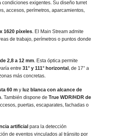
e a condiciones exigentes. Su diseño turret
res, accesos, perímetros, aparcamientos,
x 1620 píxeles
. El Main Stream admite
reas de trabajo, perímetros o puntos donde
 de 2,8 a 12 mm
. Esta óptica permite
varía entre
31° y 111° horizontal
, de 17° a
a zonas más concretas.
sta 60 m
y
luz blanca con alcance de
rna. También dispone de
True WDR/HDR de
ccesos, puertas, escaparates, fachadas o
ncia artificial
para la detección
ación de eventos vinculados al tránsito por