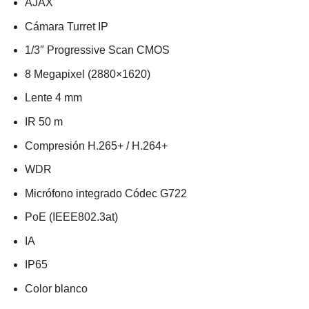
AJAX
Cámara Turret IP
1/3″ Progressive Scan CMOS
8 Megapixel (2880×1620)
Lente 4 mm
IR 50 m
Compresión H.265+ / H.264+
WDR
Micrófono integrado Códec G722
PoE (IEEE802.3at)
IA
IP65
Color blanco