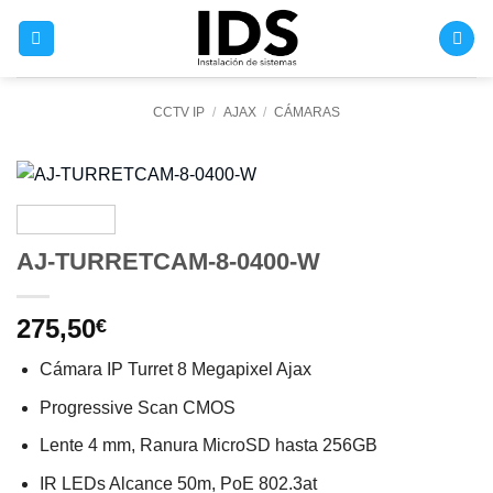
Saltar
al
contenido
CCTV IP
/
AJAX
/
CÁMARAS
AJ-TURRETCAM-8-0400-W
275,50
€
Cámara IP Turret 8 Megapixel Ajax
Progressive Scan CMOS
Lente 4 mm, Ranura MicroSD hasta 256GB
IR LEDs Alcance 50m, PoE 802.3at