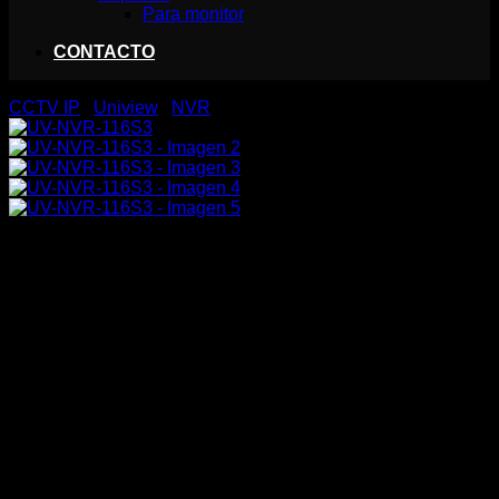
Para monitor
CONTACTO
CCTV IP
/
Uniview
/
NVR
UV-NVR-116S3
54,80
€
NVR Uniarch 16 CH
16 CH vídeo
Ancho de banda 64Mbps