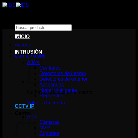
Saltar
al
contenido
Buscar
por:
INICIO
Acceder
INTRUSIÓN
Carrito /
0,00
€
AJAX
Centrales
Detectores de interior
Detectores de exterior
Accesorios
Hogar inteligente
No hay productos en el carrito.
Repuestos
Volver a la tienda
CCTV IP
Carrito
Ajax
Cámaras
NVR
Soportes