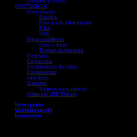
Armarios y Racks
(13)
ACCESORIOS
(66)
Alimentación
(19)
Baterías
(9)
Fuentes de alimentación
(3)
Pilas
(1)
SAIs
(6)
Almacenamiento
(7)
Discos duros
(7)
Tarjetas de memoria
(0)
Cableado
(0)
Conectores
(13)
Distribuidores de video
(2)
Herramientas
(11)
monitores
(7)
Soportes
(0)
Soportes para monitor
(0)
Video por UTP (Balun)
(2)
Descripción
Valoraciones (0)
Documents
El grabador CCTV de 16 cámaras UV-NVR-116S3 es una
solución integral para sistemas de vigilancia de alta