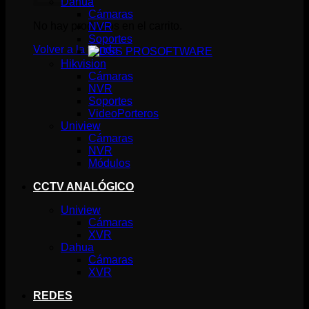
Dahua
Cámaras
No hay productos en el carrito.
NVR
Soportes
Volver a la tienda
SOFTWARE
Hikvision
Cámaras
NVR
Soportes
VideoPorteros
Uniview
Cámaras
NVR
Módulos
CCTV ANALÓGICO
Uniview
Cámaras
XVR
Dahua
Cámaras
XVR
REDES