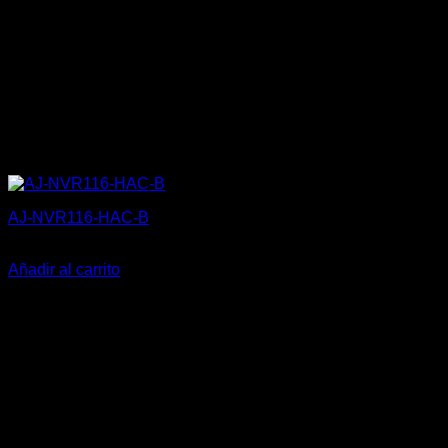
AJ-NVR116-HAC-B
425,20
€
Añadir al carrito
V