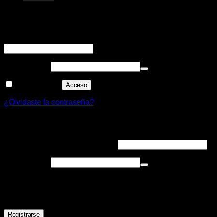
Acceder
Obligatorio
Nombre de usuario o correo electrónico
*
Obligatorio
Contraseña
*
Recuérdame
Acceso
¿Olvidaste la contraseña?
Registrarse
Obligatorio
Dirección de correo electrónico
*
Obligatorio
Contraseña
*
Tus datos personales se utilizarán para procesar tu pedido,
mejorar tu experiencia en esta web, gestionar el acceso a tu
cuenta y otros propósitos.
Registrarse