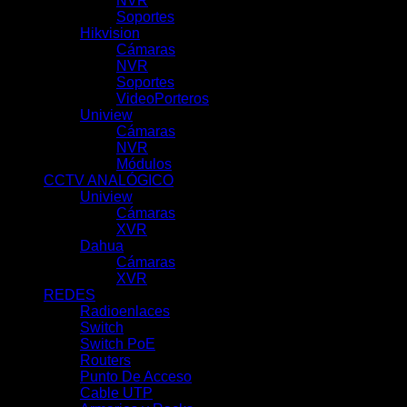
NVR
(29)
Soportes
(7)
Hikvision
(51)
Cámaras
(10)
NVR
(39)
Soportes
(1)
VideoPorteros
(1)
Uniview
(100)
Cámaras
(62)
NVR
(31)
Módulos
(5)
CCTV ANALÓGICO
(42)
Uniview
(21)
Cámaras
(11)
XVR
(10)
Dahua
(21)
Cámaras
(0)
XVR
(21)
REDES
(69)
Radioenlaces
(10)
Switch
(7)
Switch PoE
(18)
Routers
(9)
Punto De Acceso
(9)
Cable UTP
(3)