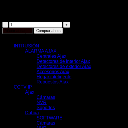
SIP | UMD | Búsqueda VCA
Resolución máxima 6 MP
Admite 1 disco duro hasta 6 TB
UV-
NVR-
Añadir al carrito
Comprar ahora
116S3
CATEGORÍAS
cantidad
INTRUSIÓN
(117)
ALARMA AJAX
(116)
Centrales Ajax
(11)
Detectores de interior Ajax
(31)
Detectores de exterior Ajax
(6)
Accesorios Ajax
(33)
Hogar inteligente
(17)
Repuestos Ajax
(18)
CCTV IP
(351)
Ajax
(78)
Cámaras
(44)
NVR
(22)
Soportes
(12)
Dahua
(121)
SOFTWARE
(2)
Cámaras
(83)