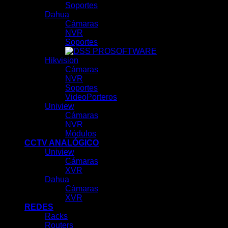
Soportes
Dahua
Cámaras
NVR
Soportes
SOFTWARE
Hikvision
Cámaras
NVR
Soportes
VideoPorteros
Uniview
Cámaras
NVR
Módulos
CCTV ANALÓGICO
Uniview
Cámaras
XVR
Dahua
Cámaras
XVR
REDES
Racks
Routers