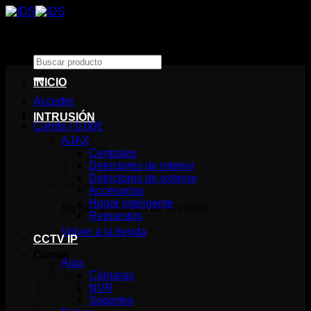
Saltar
al
contenido
Buscar
por:
INICIO
Acceder
INTRUSIÓN
Carrito /
0,00
€
AJAX
Centrales
Detectores de interior
Detectores de exterior
Accesorios
Hogar inteligente
No hay productos en el carrito.
Repuestos
Volver a la tienda
CCTV IP
Carrito
Ajax
Cámaras
NVR
Soportes