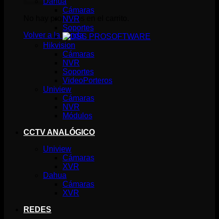
Dahua
Cámaras
No hay productos en el carrito.
NVR
Soportes
Volver a la tienda
SOFTWARE
Hikvision
Cámaras
NVR
Soportes
VideoPorteros
Uniview
Cámaras
NVR
Módulos
CCTV ANALÓGICO
Uniview
Cámaras
XVR
Dahua
Cámaras
XVR
REDES