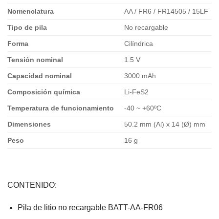
Nomenclatura
AA / FR6 / FR14505 / 15LF
Tipo de pila
No recargable
Forma
Cilíndrica
Tensión nominal
1.5 V
Capacidad nominal
3000 mAh
Composición química
Li-FeS2
Temperatura de funcionamiento
-40 ~ +60ºC
Dimensiones
50.2 mm (Al) x 14 (Ø) mm
Peso
16 g
CONTENIDO:
Pila de litio no recargable BATT-AA-FR06