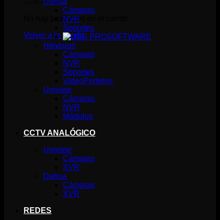
Dahua
Cámaras
No hay productos en el carrito.
NVR
Soportes
Volver a la tienda
SOFTWARE
Hikvision
Cámaras
NVR
Soportes
VideoPorteros
Uniview
Cámaras
NVR
Módulos
CCTV ANALÓGICO
Uniview
Cámaras
XVR
Dahua
Cámaras
XVR
REDES