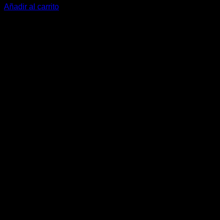
Añadir al carrito
V
P