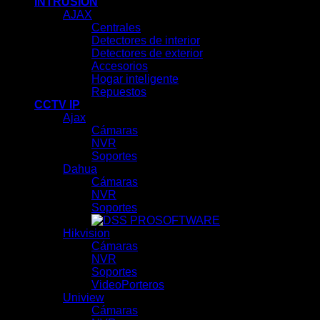
INTRUSIÓN
AJAX
Centrales
Detectores de interior
Detectores de exterior
Accesorios
Hogar inteligente
Repuestos
CCTV IP
Ajax
Cámaras
NVR
Soportes
Dahua
Cámaras
NVR
Soportes
SOFTWARE
Hikvision
Cámaras
NVR
Soportes
VideoPorteros
Uniview
Cámaras