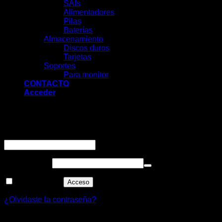
SAIs
Alimentadores
Pilas
Baterías
Almacenamiento
Discos duros
Tarjetas
Soportes
Para monitor
CONTACTO
Acceder
Acceder
Obligatorio
Nombre de usuario o correo electrónico
*
Obligatorio
Contraseña
*
Recuérdame
Acceso
¿Olvidaste la contraseña?
Registrarse