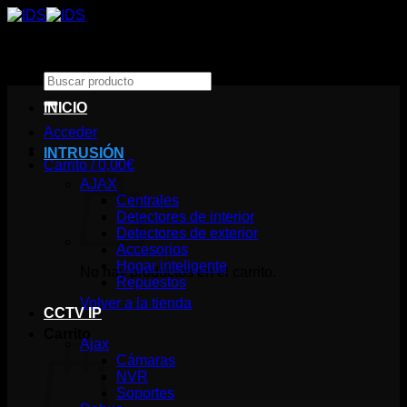
Saltar
al
contenido
Buscar
por:
INICIO
Acceder
INTRUSIÓN
Carrito /
0,00
€
AJAX
Centrales
Detectores de interior
Detectores de exterior
Accesorios
Hogar inteligente
No hay productos en el carrito.
Repuestos
Volver a la tienda
CCTV IP
Carrito
Ajax
Cámaras
NVR
Soportes