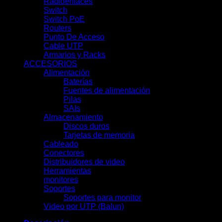
Radioenlaces
(10)
Switch
(7)
Switch PoE
(18)
Routers
(9)
Punto De Acceso
(9)
Cable UTP
(3)
Armarios y Racks
(13)
ACCESORIOS
(66)
Alimentación
(19)
Baterías
(9)
Fuentes de alimentación
(3)
Pilas
(1)
SAIs
(6)
Almacenamiento
(7)
Discos duros
(7)
Tarjetas de memoria
(0)
Cableado
(0)
Conectores
(13)
Distribuidores de video
(2)
Herramientas
(11)
monitores
(7)
Soportes
(0)
Soportes para monitor
(0)
Video por UTP (Balun)
(2)