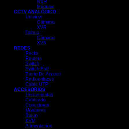
NVR
Módulos
CCTV ANALÓGICO
Uniview
Cámaras
XVR
Dahua
Cámaras
XVR
REDES
Racks
Routers
Switch
Switch PoE
Punto De Acceso
Radioenlaces
Cable UTP
ACCESORIOS
Herramientas
Cableado
Conectores
Monitores
Balun
KVM
Alimentación