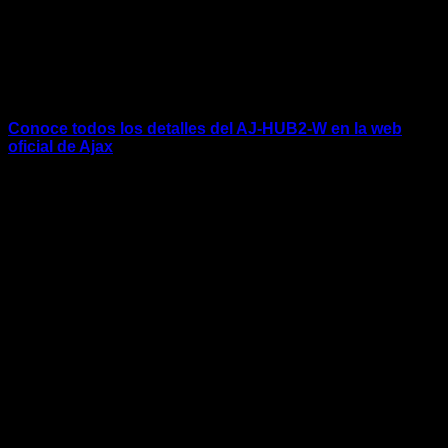
imágenes por lotes. La comunicación por radio bidireccional
de Ajax utiliza cuadros para sincronizar las sesiones de
comunicación de los dispositivos, autenticación para evitar
fraudes y cifrado para proteger contra el robo de datos.
Conoce todos los detalles del AJ-HUB2-W en la web
oficial de Ajax
Productos relacionados