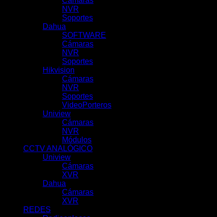
Cámaras
(44)
NVR
(22)
Soportes
(12)
Dahua
(121)
SOFTWARE
(2)
Cámaras
(83)
NVR
(29)
Soportes
(7)
Hikvision
(51)
Cámaras
(10)
NVR
(39)
Soportes
(1)
VideoPorteros
(1)
Uniview
(100)
Cámaras
(62)
NVR
(31)
Módulos
(5)
CCTV ANALÓGICO
(42)
Uniview
(21)
Cámaras
(11)
XVR
(10)
Dahua
(21)
Cámaras
(0)
XVR
(21)
REDES
(69)