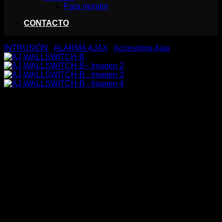
Para monitor
CONTACTO
INTRUSIÓN
/
ALARMA AJAX
/
Accesorios Ajax
AJ-WALLSWITCH-B
50,23
€
Relé de control remoto
Inalámbrico 868 MHz Jeweller
Antena interna
110~240VAC 50 Hz / Hasta 3kW (13A)
Medidor de consumo