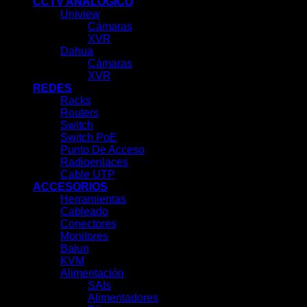
CCTV ANALÓGICO
Uniview
Cámaras
XVR
Dahua
Cámaras
XVR
REDES
Racks
Routers
Switch
Switch PoE
Punto De Acceso
Radioenlaces
Cable UTP
ACCESORIOS
Herramientas
Cableado
Conectores
Monitores
Balun
KVM
Alimentación
SAIs
Alimentadores