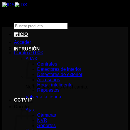
Saltar
al
contenido
Buscar
por:
INICIO
Acceder
INTRUSIÓN
Carrito /
0,00
€
AJAX
Centrales
Detectores de interior
Detectores de exterior
Accesorios
Hogar inteligente
No hay productos en el carrito.
Repuestos
Volver a la tienda
CCTV IP
Carrito
Ajax
Cámaras
NVR
Soportes