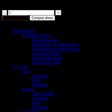
Instalación en cajas de mecanismo estánda
AJ-
WALLSWITCH-
Añadir al carrito
Comprar ahora
B
CATEGORÍAS
cantidad
INTRUSIÓN
(117)
ALARMA AJAX
(116)
Centrales Ajax
(11)
Detectores de interior Ajax
(31)
Detectores de exterior Ajax
(6)
Accesorios Ajax
(33)
Hogar inteligente
(17)
Repuestos Ajax
(18)
CCTV IP
(351)
Ajax
(78)
Cámaras
(44)
NVR
(22)
Soportes
(12)
Dahua
(121)
SOFTWARE
(2)
Cámaras
(83)
NVR
(29)
Soportes
(7)