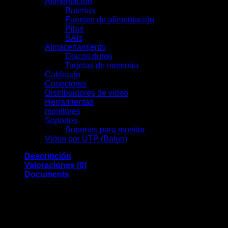
Alimentación
(19)
Baterías
(9)
Fuentes de alimentación
(3)
Pilas
(1)
SAIs
(6)
Almacenamiento
(7)
Discos duros
(7)
Tarjetas de memoria
(0)
Cableado
(0)
Conectores
(13)
Distribuidores de video
(2)
Herramientas
(11)
monitores
(7)
Soportes
(0)
Soportes para monitor
(0)
Video por UTP (Balun)
(2)
Descripción
Valoraciones (0)
Documents
Ajax
Relé de control remoto
Bidireccional
Inalámbrico 868 MHz Jeweller