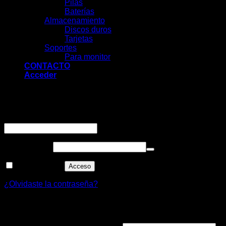
Pilas
Baterías
Almacenamiento
Discos duros
Tarjetas
Soportes
Para monitor
CONTACTO
Acceder
Acceder
Obligatorio
Nombre de usuario o correo electrónico
*
Obligatorio
Contraseña
*
Recuérdame
Acceso
¿Olvidaste la contraseña?
Registrarse