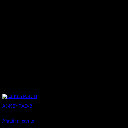
AJ-KEYPAD-B
116,00
€
Añadir al carrito
V