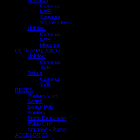
Hikvision
(51)
Cámaras
(10)
NVR
(39)
Soportes
(1)
VideoPorteros
(1)
Uniview
(100)
Cámaras
(62)
NVR
(31)
Módulos
(5)
CCTV ANALÓGICO
(78)
Uniview
(21)
Cámaras
(11)
XVR
(10)
Dahua
(57)
Cámaras
(29)
XVR
(28)
REDES
(69)
Radioenlaces
(10)
Switch
(7)
Switch PoE
(18)
Routers
(9)
Punto De Acceso
(9)
Cable UTP
(3)
Armarios y Racks
(13)
ACCESORIOS
(66)