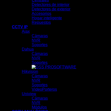
Centrales
Detectores de interior
Detectores de exterior
Accesorios
Hogar inteligente
Repuestos
CCTV IP
Ajax
Cámaras
NVR
Soportes
Dahua
Cámaras
NVR
Soportes
SOFTWARE
Hikvision
Cámaras
NVR
Soportes
VideoPorteros
Uniview
Cámaras
NVR
Módulos