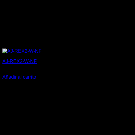
AJ-REX2-W-NF
134,50
€
Añadir al carrito