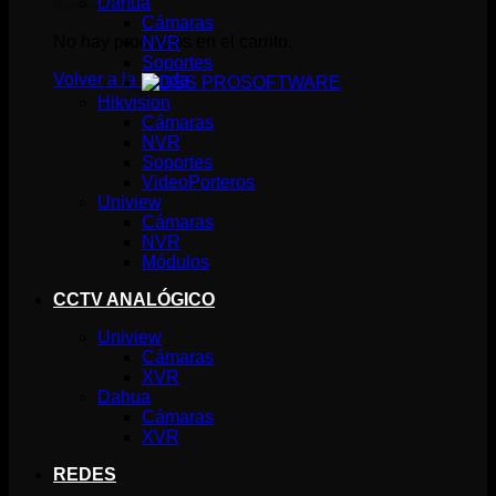
Dahua
Cámaras
No hay productos en el carrito.
NVR
Soportes
Volver a la tienda
SOFTWARE
Hikvision
Cámaras
NVR
Soportes
VideoPorteros
Uniview
Cámaras
NVR
Módulos
CCTV ANALÓGICO
Uniview
Cámaras
XVR
Dahua
Cámaras
XVR
REDES