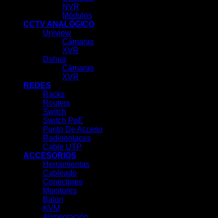
NVR
Módulos
CCTV ANALÓGICO
Uniview
Cámaras
XVR
Dahua
Cámaras
XVR
REDES
Racks
Routers
Switch
Switch PoE
Punto De Acceso
Radioenlaces
Cable UTP
ACCESORIOS
Herramientas
Cableado
Conectores
Monitores
Balun
KVM
Alimentación