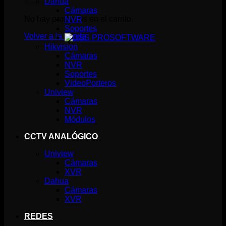
Dahua
Cámaras
No hay productos en el carrito.
NVR
Soportes
Volver a la tienda
SOFTWARE
Hikvision
Cámaras
NVR
Soportes
VideoPorteros
Uniview
Cámaras
NVR
Módulos
CCTV ANALÓGICO
Uniview
Cámaras
XVR
Dahua
Cámaras
XVR
REDES