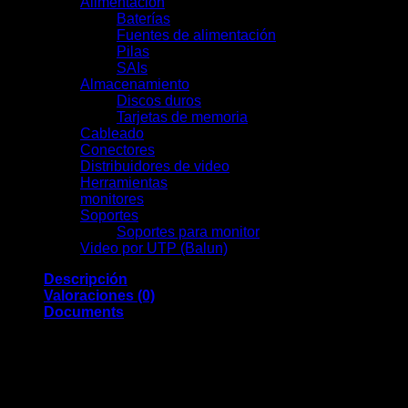
Alimentación
(19)
Baterías
(9)
Fuentes de alimentación
(3)
Pilas
(1)
SAIs
(6)
Almacenamiento
(7)
Discos duros
(7)
Tarjetas de memoria
(0)
Cableado
(0)
Conectores
(13)
Distribuidores de video
(2)
Herramientas
(11)
monitores
(7)
Soportes
(0)
Soportes para monitor
(0)
Video por UTP (Balun)
(2)
Descripción
Valoraciones (0)
Documents
Si buscas una seguridad que no solo vigile, sino que
entienda lo que ocurre en tu propiedad, la AJ-TURRETCAM-
8-HLVF-W es la solución definitiva.
La nitidez es un factor determinante para la
identificación