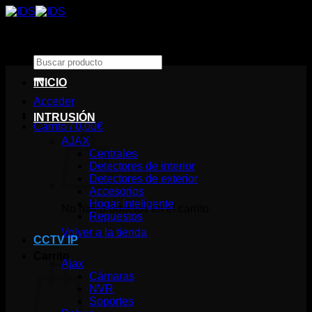
Saltar
al
contenido
Buscar
por:
INICIO
Acceder
INTRUSIÓN
Carrito /
0,00
€
AJAX
Centrales
Detectores de interior
Detectores de exterior
Accesorios
Hogar inteligente
No hay productos en el carrito.
Repuestos
Volver a la tienda
CCTV IP
Carrito
Ajax
Cámaras
NVR
Soportes