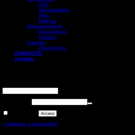
SAIs
Alimentadores
Pilas
Baterías
Almacenamiento
Discos duros
Tarjetas
Soportes
Para monitor
CONTACTO
Acceder
Acceder
Obligatorio
Nombre de usuario o correo electrónico
*
Obligatorio
Contraseña
*
Recuérdame
Acceso
¿Olvidaste la contraseña?