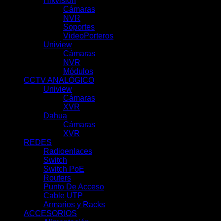
Hikvision
(51)
Cámaras
(10)
NVR
(39)
Soportes
(1)
VideoPorteros
(1)
Uniview
(100)
Cámaras
(62)
NVR
(31)
Módulos
(5)
CCTV ANALÓGICO
(91)
Uniview
(21)
Cámaras
(11)
XVR
(10)
Dahua
(70)
Cámaras
(42)
XVR
(28)
REDES
(69)
Radioenlaces
(10)
Switch
(7)
Switch PoE
(18)
Routers
(9)
Punto De Acceso
(9)
Cable UTP
(3)
Armarios y Racks
(13)
ACCESORIOS
(66)