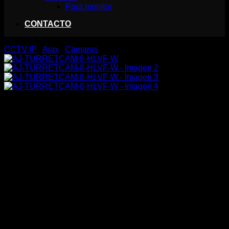
Para monitor
CONTACTO
CCTV IP
/
Ajax
/
Cámaras
AJ-TURRETCAM-8-HLVF-W
379,00
€
Cámara IP Turret 8 Megapíxel Ajax
1/2.8″ Progressive Scan CMOS
Lente varifocal motorizada 2.8~12 mm
IR 60 m | Luz blanca 40 m | PoE 802.3at/af
120 dB TrueWDR | Detección de movimiento | IA