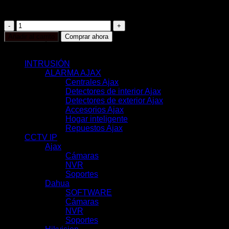
MicroSD hasta 256GB | Color Blanco
AJ-
TURRETCAM-
Añadir al carrito
Comprar ahora
8-
CATEGORÍAS
HLVF-
W
INTRUSIÓN
(117)
cantidad
ALARMA AJAX
(116)
Centrales Ajax
(11)
Detectores de interior Ajax
(31)
Detectores de exterior Ajax
(6)
Accesorios Ajax
(33)
Hogar inteligente
(17)
Repuestos Ajax
(18)
CCTV IP
(351)
Ajax
(78)
Cámaras
(44)
NVR
(22)
Soportes
(12)
Dahua
(121)
SOFTWARE
(2)
Cámaras
(83)
NVR
(29)
Soportes
(7)