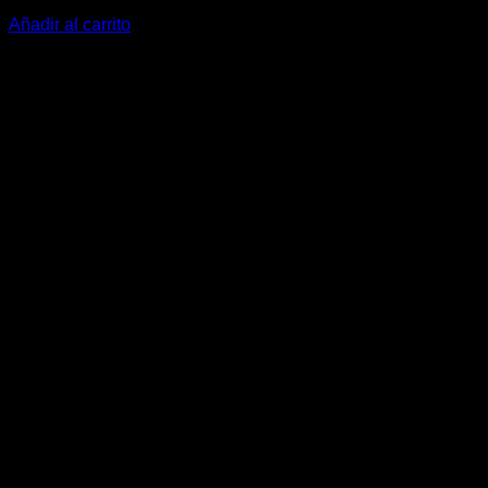
218,50
€
Añadir al carrito
V
P