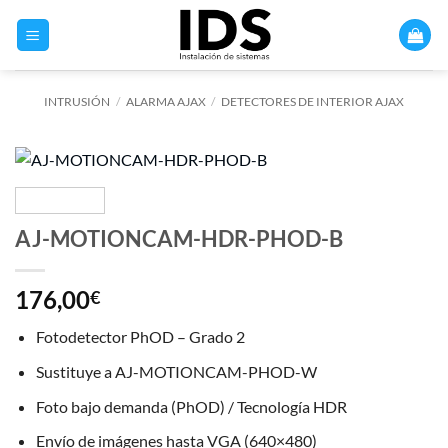
Saltar
al
contenido
INTRUSIÓN
/
ALARMA AJAX
/
DETECTORES DE INTERIOR AJAX
AJ-MOTIONCAM-HDR-PHOD-B
176,00
€
Fotodetector PhOD – Grado 2
Sustituye a AJ-MOTIONCAM-PHOD-W
Foto bajo demanda (PhOD) / Tecnología HDR
Envío de imágenes hasta VGA (640×480)