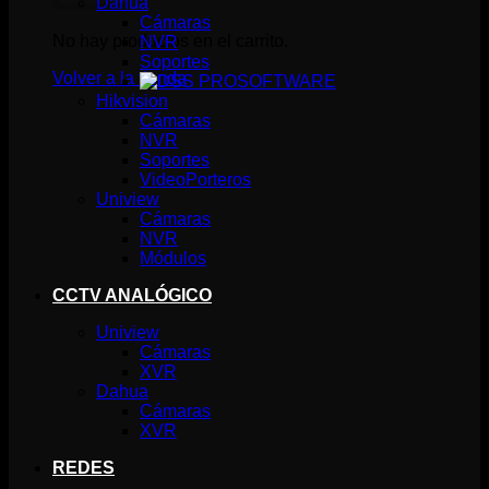
Dahua
Cámaras
No hay productos en el carrito.
NVR
Soportes
Volver a la tienda
SOFTWARE
Hikvision
Cámaras
NVR
Soportes
VideoPorteros
Uniview
Cámaras
NVR
Módulos
CCTV ANALÓGICO
Uniview
Cámaras
XVR
Dahua
Cámaras
XVR
REDES