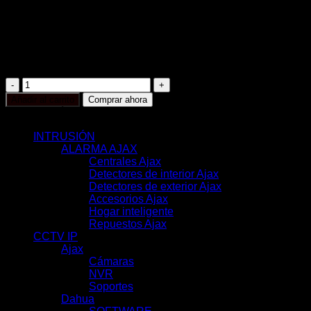
Comunicación Ethernet, Wi-Fi y 4G Dual SIM
Inalámbrico 868 MHz Jeweller y Wings
Hasta 200 dispositivos inalámbricos
Hasta 25 grupos de armado
App Móvil y Software PC (hasta 200 usuarios)
AJ-
HUB2PLUS-
Añadir al carrito
Comprar ahora
W
CATEGORÍAS
cantidad
INTRUSIÓN
(117)
ALARMA AJAX
(116)
Centrales Ajax
(11)
Detectores de interior Ajax
(31)
Detectores de exterior Ajax
(6)
Accesorios Ajax
(33)
Hogar inteligente
(17)
Repuestos Ajax
(18)
CCTV IP
(351)
Ajax
(78)
Cámaras
(44)
NVR
(22)
Soportes
(12)
Dahua
(121)