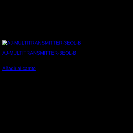
AJ-MULTITRANSMITTER-3EOL-B
107,44
€
Añadir al carrito
V