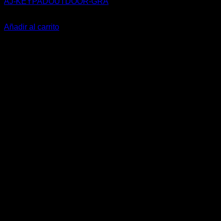
AJ-KEYPADOUTDOOR-GRA
180,50
€
Añadir al carrito