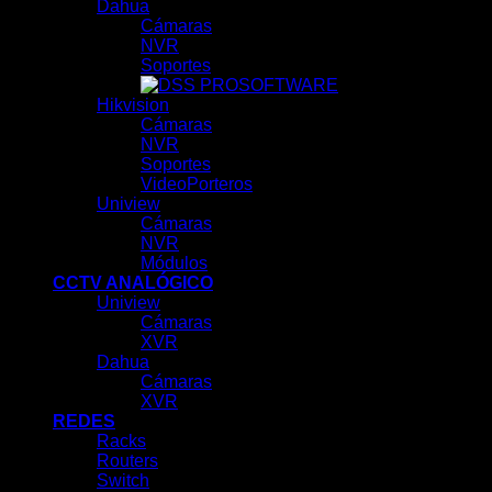
Dahua
Cámaras
NVR
Soportes
SOFTWARE
Hikvision
Cámaras
NVR
Soportes
VideoPorteros
Uniview
Cámaras
NVR
Módulos
CCTV ANALÓGICO
Uniview
Cámaras
XVR
Dahua
Cámaras
XVR
REDES
Racks
Routers
Switch