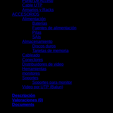
Punto De Acceso
(9)
Cable UTP
(3)
Armarios y Racks
(13)
ACCESORIOS
(66)
Alimentación
(19)
Baterías
(9)
Fuentes de alimentación
(3)
Pilas
(1)
SAIs
(6)
Almacenamiento
(7)
Discos duros
(7)
Tarjetas de memoria
(0)
Cableado
(0)
Conectores
(13)
Distribuidores de video
(2)
Herramientas
(11)
monitores
(7)
Soportes
(0)
Soportes para monitor
(0)
Video por UTP (Balun)
(2)
Descripción
Valoraciones (0)
Documents