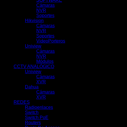
SOFTWARE
(2)
Cámaras
(83)
NVR
(29)
Soportes
(7)
Hikvision
(51)
Cámaras
(10)
NVR
(39)
Soportes
(1)
VideoPorteros
(1)
Uniview
(100)
Cámaras
(62)
NVR
(31)
Módulos
(5)
CCTV ANALÓGICO
(92)
Uniview
(21)
Cámaras
(11)
XVR
(10)
Dahua
(71)
Cámaras
(43)
XVR
(28)
REDES
(69)
Radioenlaces
(10)
Switch
(7)
Switch PoE
(18)
Routers
(9)