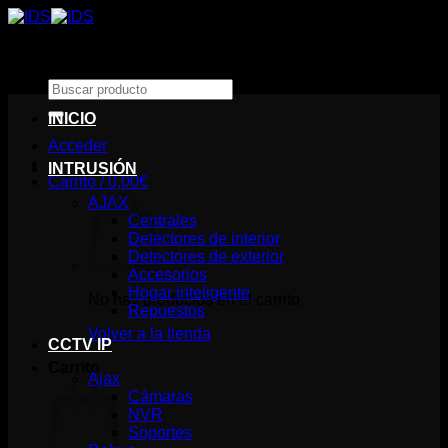
Saltar
al
contenido
Buscar
por:
INICIO
Acceder
INTRUSIÓN
Carrito /
0,00
€
AJAX
Centrales
Detectores de interior
Detectores de exterior
Accesorios
Hogar inteligente
No hay productos en el carrito.
Repuestos
Volver a la tienda
CCTV IP
Carrito
Ajax
Cámaras
NVR
Soportes