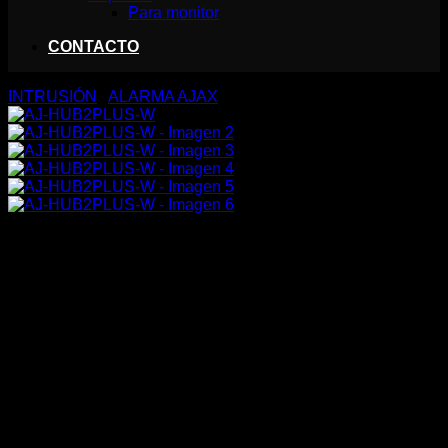
Para monitor
CONTACTO
INTRUSIÓN
/
ALARMA AJAX
AJ-HUB2PLUS-W
431,00
€
Central de alarma profesional – Grado 2