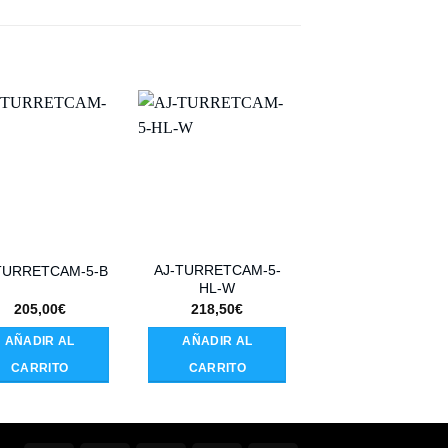
AJ-TURRETCAM-5-
TURRETCAM-5-B
AJ-NVR116-HAC-
HL-W
205,00
€
218,50
€
425,20
€
AÑADIR AL
AÑADIR AL
AÑADIR AL
CARRITO
CARRITO
CARRITO