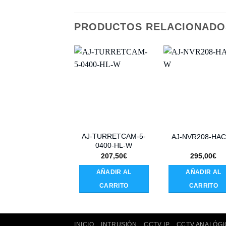
PRODUCTOS RELACIONADO
AJ-TURRETCAM-5-
AJ-NVR208-HA
0400-HL-W
207,50
€
295,00
€
AÑADIR AL
AÑADIR AL
CARRITO
CARRITO
INICIO
INTRUSIÓN
CCTV IP
CCTV ANALÓGI