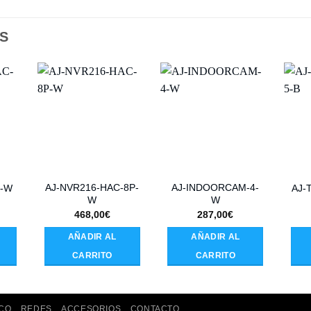
S
AJ-NVR216-HAC-8P-
AJ-INDOORCAM-4-
C-W
AJ-
W
W
468,00
€
287,00
€
AÑADIR AL
AÑADIR AL
CARRITO
CARRITO
CO
REDES
ACCESORIOS
CONTACTO