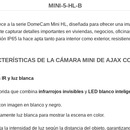
MINI-5-HL-B
 a la serie DomeCam Mini HL, diseñada para ofrecer una imag
e capturar detalles importantes en viviendas, negocios, oficin
n IP65 la hace apta tanto para interior como exterior, resistien
TERÍSTICAS DE LA CÁMARA MINI DE AJAX C
 IR y luz blanca
íbrida que combina
infrarrojos invisibles
y
LED blanco intelig
 con imagen en blanco y negro.
camente luz blanca para mostrar la escena en color.
 la intensidad de luz según la distancia del objeto, garantizand