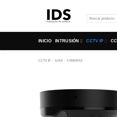
Saltar
al
contenido
Buscar
por:
INICIO
INTRUSIÓN
CCTV IP
CC
CCTV IP
/
AJAX
/
CÁMARAS