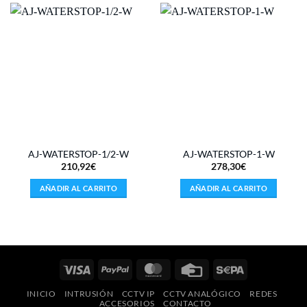
AJ-WATERSTOP-1/2-W
AJ-WATERSTOP-1-W
210,92
€
278,30
€
AÑADIR AL CARRITO
AÑADIR AL CARRITO
Visa
PayPal
MasterCard
Credit
Sepa
Card
INICIO
INTRUSIÓN
CCTV IP
CCTV ANALÓGICO
REDES
ACCESORIOS
CONTACTO