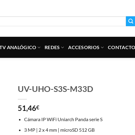
TV ANALÓGICO
REDES
ACCESORIOS
CONTACT
UV-UHO-S3S-M33D
51,46
€
Cámara IP WiFi Uniarch Panda serie S
3 MP | 2 x 4 mm | microSD 512 GB