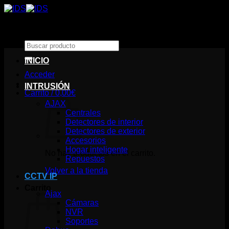
Saltar
al
contenido
Buscar
por:
INICIO
Acceder
INTRUSIÓN
Carrito /
0,00
€
AJAX
Centrales
Detectores de interior
Detectores de exterior
Accesorios
Hogar inteligente
No hay productos en el carrito.
Repuestos
Volver a la tienda
CCTV IP
Carrito
Ajax
Cámaras
NVR
Soportes