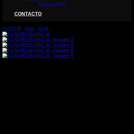
Para monitor
CONTACTO
CCTV IP
/
Ajax
/
NVR
AJ-NVR216-HAC-B
490,25
€
Ajax
Grabador NVR
16 canales