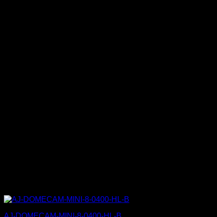
AJ-DOMECAM-MINI-8-0400-HL-B