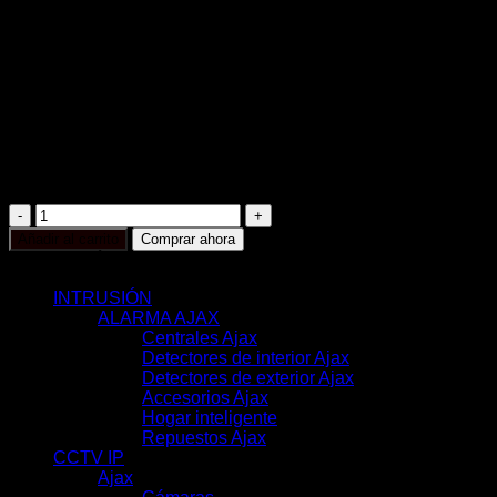
Ancho de banda soportado hasta 160 Mbps
Resolución máxima 12 Megapíxel
Salida HDMI
Compresión H.265/H.264
JetSparrow
Espacio para 2 HDD de hasta 16 TB
Compatible con ONVIF/RTSP
Protección IP20
Color negro
AJ-
NVR216-
Añadir al carrito
Comprar ahora
HAC-
CATEGORÍAS
B
cantidad
INTRUSIÓN
(117)
ALARMA AJAX
(116)
Centrales Ajax
(11)
Detectores de interior Ajax
(31)
Detectores de exterior Ajax
(6)
Accesorios Ajax
(33)
Hogar inteligente
(17)
Repuestos Ajax
(18)
CCTV IP
(351)
Ajax
(78)