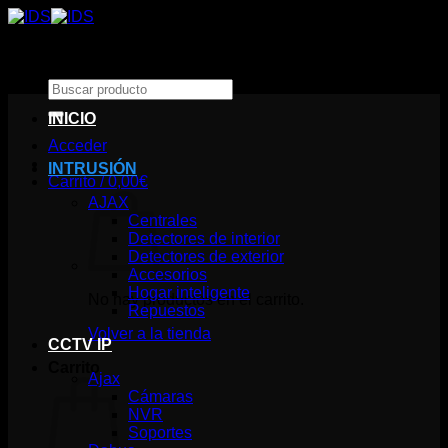
Saltar
al
contenido
Buscar
por:
INICIO
Acceder
INTRUSIÓN
Carrito /
0,00
€
AJAX
Centrales
Detectores de interior
Detectores de exterior
Accesorios
Hogar inteligente
No hay productos en el carrito.
Repuestos
Volver a la tienda
CCTV IP
Carrito
Ajax
Cámaras
NVR
Soportes