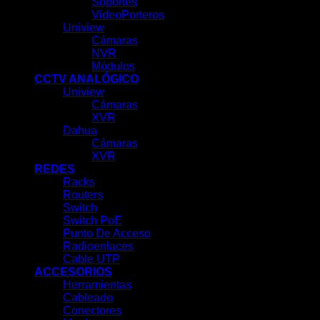
Soportes
VideoPorteros
Uniview
Cámaras
NVR
Módulos
CCTV ANALÓGICO
Uniview
Cámaras
XVR
Dahua
Cámaras
XVR
REDES
Racks
Routers
Switch
Switch PoE
Punto De Acceso
Radioenlaces
Cable UTP
ACCESORIOS
Herramientas
Cableado
Conectores