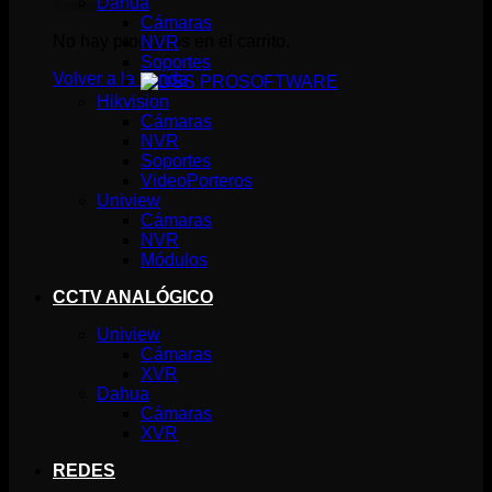
Dahua
Cámaras
No hay productos en el carrito.
NVR
Soportes
Volver a la tienda
SOFTWARE
Hikvision
Cámaras
NVR
Soportes
VideoPorteros
Uniview
Cámaras
NVR
Módulos
CCTV ANALÓGICO
Uniview
Cámaras
XVR
Dahua
Cámaras
XVR
REDES