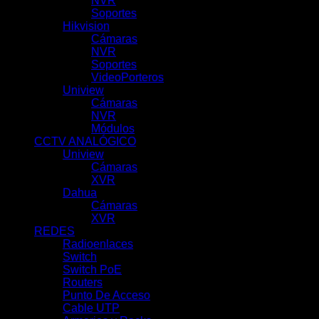
NVR
(29)
Soportes
(7)
Hikvision
(51)
Cámaras
(10)
NVR
(39)
Soportes
(1)
VideoPorteros
(1)
Uniview
(100)
Cámaras
(62)
NVR
(31)
Módulos
(5)
CCTV ANALÓGICO
(78)
Uniview
(21)
Cámaras
(11)
XVR
(10)
Dahua
(57)
Cámaras
(29)
XVR
(28)
REDES
(69)
Radioenlaces
(10)
Switch
(7)
Switch PoE
(18)
Routers
(9)
Punto De Acceso
(9)
Cable UTP
(3)