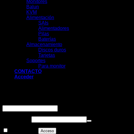
Monitores
Balun
KVM
Alimentación
SAIs
Alimentadores
Pilas
Baterías
Almacenamiento
Discos duros
Tarjetas
Soportes
Para monitor
CONTACTO
Acceder
Acceder
Obligatorio
Nombre de usuario o correo electrónico
*
Obligatorio
Contraseña
*
Recuérdame
Acceso