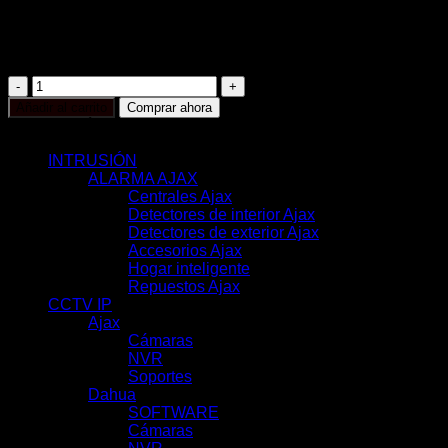
Sensibilidad ajustable
Tamper antisabotaje
Uso interior
AJ-
CURTAINPROTECT-
Añadir al carrito
Comprar ahora
B
CATEGORÍAS
cantidad
INTRUSIÓN
(117)
ALARMA AJAX
(116)
Centrales Ajax
(11)
Detectores de interior Ajax
(31)
Detectores de exterior Ajax
(6)
Accesorios Ajax
(33)
Hogar inteligente
(17)
Repuestos Ajax
(18)
CCTV IP
(351)
Ajax
(78)
Cámaras
(44)
NVR
(22)
Soportes
(12)
Dahua
(121)
SOFTWARE
(2)
Cámaras
(83)