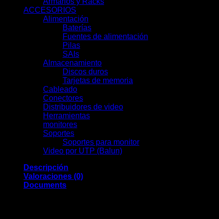
Armarios y Racks
(13)
ACCESORIOS
(66)
Alimentación
(19)
Baterías
(9)
Fuentes de alimentación
(3)
Pilas
(1)
SAIs
(6)
Almacenamiento
(7)
Discos duros
(7)
Tarjetas de memoria
(0)
Cableado
(0)
Conectores
(13)
Distribuidores de video
(2)
Herramientas
(11)
monitores
(7)
Soportes
(0)
Soportes para monitor
(0)
Video por UTP (Balun)
(2)
Descripción
Valoraciones (0)
Documents
Ajax
Detector tipo cortina